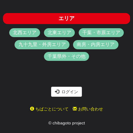
エリア
北西エリア
北東エリア
千葉・市原エリア
九十九里・外房エリア
南房・内房エリア
千葉県外・その他
ログイン
ちばごとについて
お問い合わせ
© chibagoto project