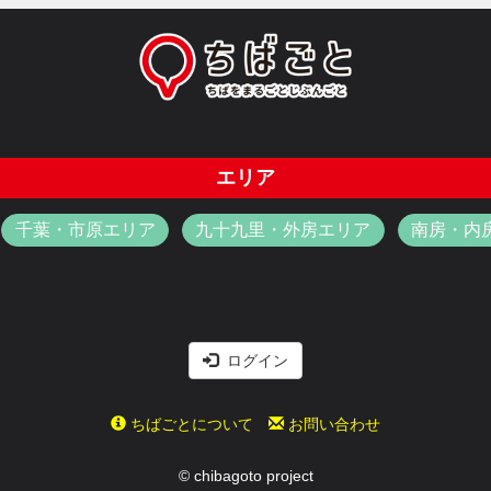
エリア
千葉・市原エリア
九十九里・外房エリア
南房・内
ログイン
ちばごとについて
お問い合わせ
© chibagoto project