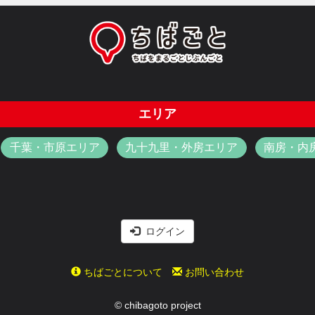
エリア
千葉・市原エリア
九十九里・外房エリア
南房・内
ログイン
ちばごとについて
お問い合わせ
© chibagoto project