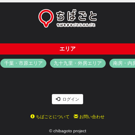
エリア
千葉・市原エリア
九十九里・外房エリア
南房・内
ログイン
ちばごとについて
お問い合わせ
© chibagoto project