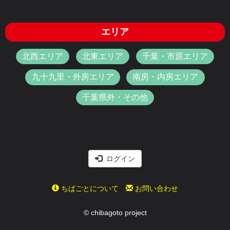
エリア
北西エリア
北東エリア
千葉・市原エリア
九十九里・外房エリア
南房・内房エリア
千葉県外・その他
ログイン
ちばごとについて
お問い合わせ
© chibagoto project