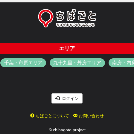
エリア
千葉・市原エリア
九十九里・外房エリア
南房・内
ログイン
ちばごとについて
お問い合わせ
© chibagoto project