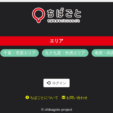
エリア
千葉・市原エリア
九十九里・外房エリア
南房・内
ログイン
ちばごとについて
お問い合わせ
© chibagoto project