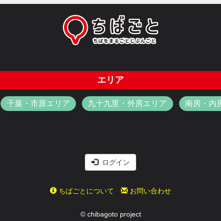
エリア
千葉・市原エリア
九十九里・外房エリア
南房・内
ログイン
ちばごとについて
お問い合わせ
© chibagoto project