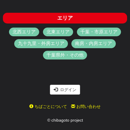
エリア
北西エリア
北東エリア
千葉・市原エリア
九十九里・外房エリア
南房・内房エリア
千葉県外・その他
ログイン
ちばごとについて
お問い合わせ
© chibagoto project