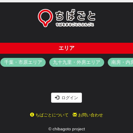
エリア
千葉・市原エリア
九十九里・外房エリア
南房・内
ログイン
ちばごとについて
お問い合わせ
© chibagoto project