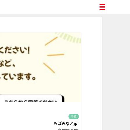
千葉
ちばみなとjp