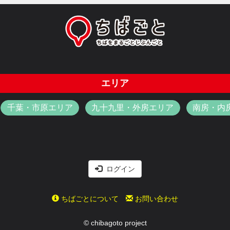
エリア
千葉・市原エリア
九十九里・外房エリア
南房・内
ログイン
ちばごとについて
お問い合わせ
© chibagoto project