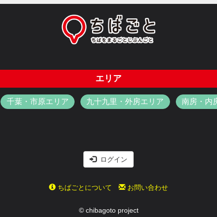
エリア
千葉・市原エリア
九十九里・外房エリア
南房・内
ログイン
ちばごとについて
お問い合わせ
© chibagoto project