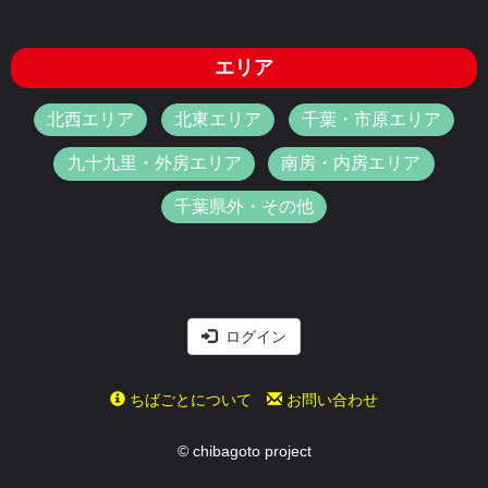
エリア
北西エリア
北東エリア
千葉・市原エリア
九十九里・外房エリア
南房・内房エリア
千葉県外・その他
ログイン
ちばごとについて
お問い合わせ
© chibagoto project