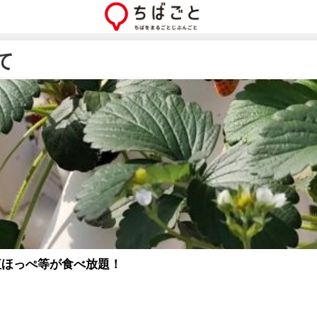
て
紅ほっぺ等が食べ放題！