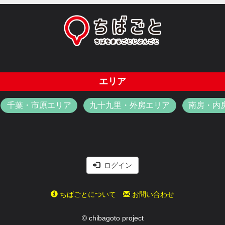
エリア
千葉・市原エリア
九十九里・外房エリア
南房・内
ログイン
ちばごとについて
お問い合わせ
© chibagoto project