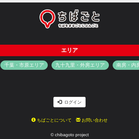
エリア
千葉・市原エリア
九十九里・外房エリア
南房・内
ログイン
ちばごとについて
お問い合わせ
© chibagoto project