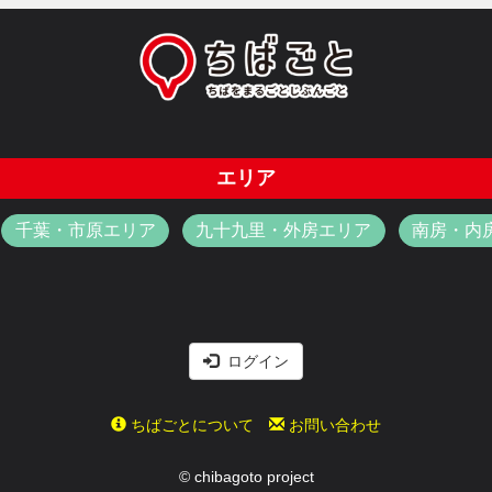
エリア
千葉・市原エリア
九十九里・外房エリア
南房・内
ログイン
ちばごとについて
お問い合わせ
© chibagoto project