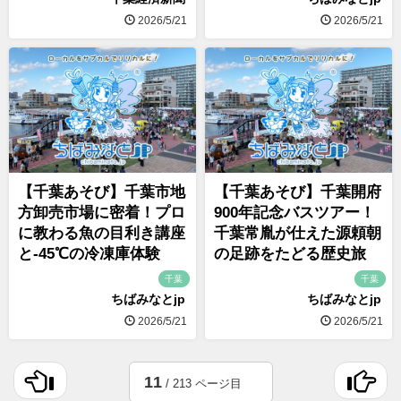
2026/5/21
2026/5/21
【千葉あそび】千葉市地
【千葉あそび】千葉開府
方卸売市場に密着！プロ
900年記念バスツアー！
に教わる魚の目利き講座
千葉常胤が仕えた源頼朝
と-45℃の冷凍庫体験
の足跡をたどる歴史旅
千葉
千葉
ちばみなとjp
ちばみなとjp
2026/5/21
2026/5/21
11
/ 213 ページ目