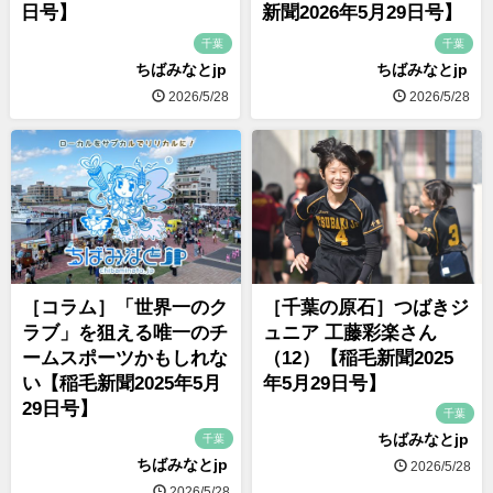
日号】
新聞2026年5月29日号】
千葉
千葉
ちばみなとjp
ちばみなとjp
2026/5/28
2026/5/28
［コラム］「世界一のク
［千葉の原石］つばきジ
ラブ」を狙える唯一のチ
ュニア 工藤彩楽さん
ームスポーツかもしれな
（12）【稲毛新聞2025
い【稲毛新聞2025年5月
年5月29日号】
29日号】
千葉
ちばみなとjp
千葉
ちばみなとjp
2026/5/28
2026/5/28