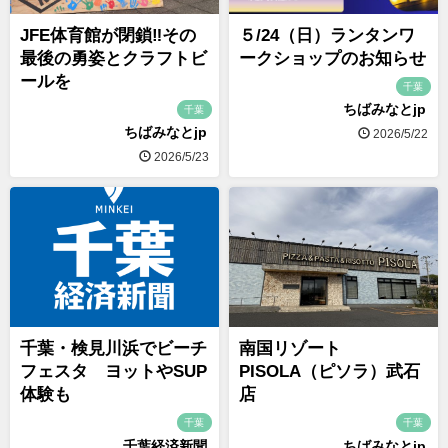
JFE体育館が閉鎖‼︎その
５/24（日）ランタンワ
最後の勇姿とクラフトビ
ークショップのお知らせ
ールを
千葉
ちばみなとjp
千葉
ちばみなとjp
2026/5/22
2026/5/23
千葉・検見川浜でビーチ
南国リゾート
フェスタ ヨットやSUP
PISOLA（ピソラ）武石
体験も
店
千葉
千葉
千葉経済新聞
ちばみなとjp