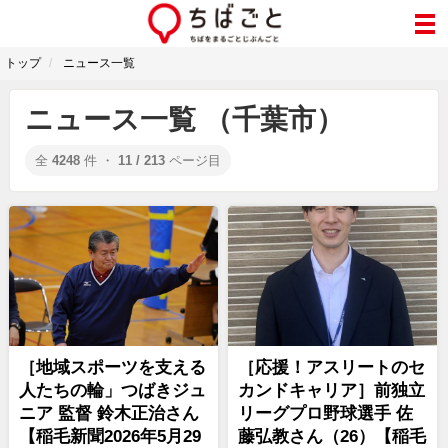
トップ
ニュース一覧
ニュース一覧 （千葉市）
全
4248
件 ・
11 / 213
ページ目
［地域スポーツを支える
［応援！アスリートのセ
人たちの輪」つばきジュ
カンドキャリア］前独立
ニア 監督 鈴木正治さん
リーグプロ野球選手 佐
【稲毛新聞2026年5月29
藤弘教さん（26）【稲毛