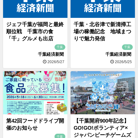
ジェフ千葉が福岡と最終
千葉・北谷津で新清掃工
順位戦 千葉市の食
場の稼働記念 地域まつ
「千」グルメも出店
りで魅力発信
千葉
千葉
千葉経済新聞
千葉経済新聞
2026/5/27
2026/5/25
第42回フードドライブ開
【千葉開府900年記念】
催のお知らせ
GO!GO!ボランティア×
ジャパンビーチゲームズ
千葉