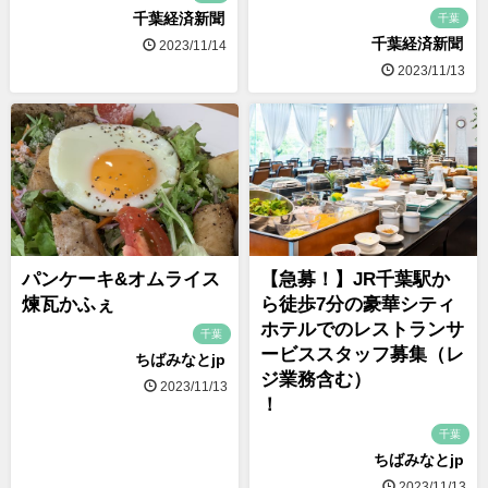
千葉経済新聞
千葉
千葉経済新聞
2023/11/14
2023/11/13
パンケーキ&オムライス
【急募！】JR千葉駅か
煉瓦かふぇ
ら徒歩7分の豪華シティ
ホテルでのレストランサ
千葉
ービススタッフ募集（レ
ちばみなとjp
ジ業務含む）
2023/11/13
！
千葉
ちばみなとjp
2023/11/13