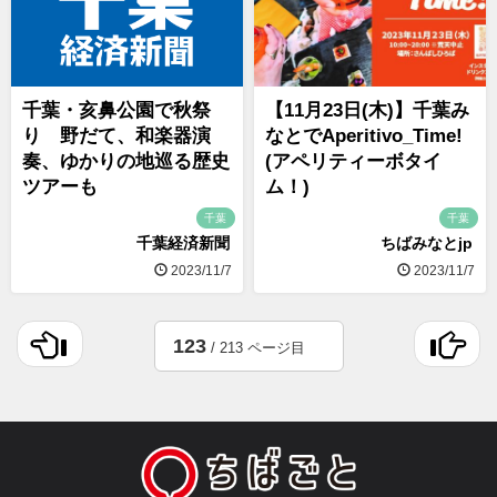
千葉・亥鼻公園で秋祭
【11月23日(木)】千葉み
り 野だて、和楽器演
なとでAperitivo_Time!
奏、ゆかりの地巡る歴史
(アペリティーボタイ
ツアーも
ム！)
千葉
千葉
千葉経済新聞
ちばみなとjp
2023/11/7
2023/11/7
123
/ 213 ページ目