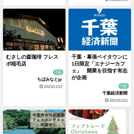
むさしの森珈琲 フレス
千葉・幕張ベイタウンに
ポ稲毛店
1日限定「エナジーカフ
ェ」 開業を目指す有志
千葉
が企画
ちばみなとjp
千葉
2023/11/12
千葉経済新聞
2023/11/11