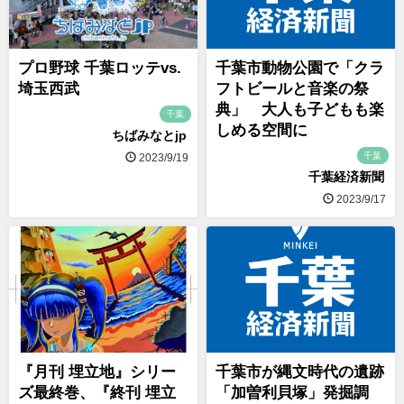
プロ野球 千葉ロッテvs.
千葉市動物公園で「クラ
埼玉西武
フトビールと音楽の祭
典」 大人も子どもも楽
千葉
しめる空間に
ちばみなとjp
千葉
2023/9/19
千葉経済新聞
2023/9/17
『月刊 埋立地』シリー
千葉市が縄文時代の遺跡
ズ最終巻、『終刊 埋立
「加曽利貝塚」発掘調