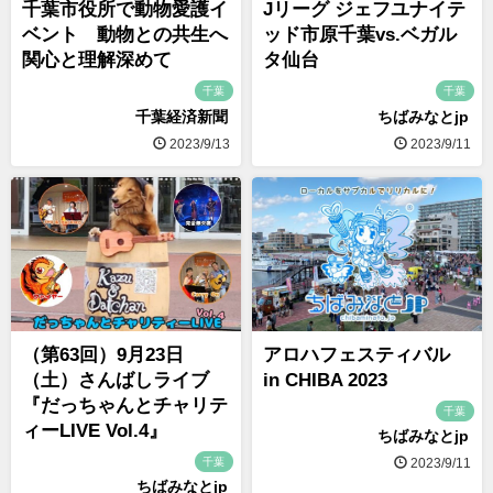
千葉市役所で動物愛護イ
Jリーグ ジェフユナイテ
ベント 動物との共生へ
ッド市原千葉vs.ベガル
関心と理解深めて
タ仙台
千葉
千葉
千葉経済新聞
ちばみなとjp
2023/9/13
2023/9/11
（第63回）9月23日
アロハフェスティバル
（土）さんばしライブ
in CHIBA 2023
『だっちゃんとチャリテ
千葉
ィーLIVE Vol.4』
ちばみなとjp
千葉
2023/9/11
ちばみなとjp