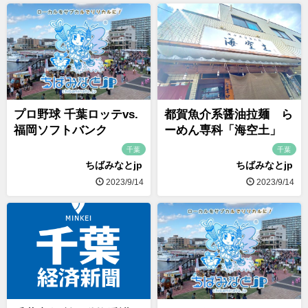
プロ野球 千葉ロッテvs.
都賀魚介系醤油拉麺 ら
福岡ソフトバンク
ーめん専科「海空土」
千葉
千葉
ちばみなとjp
ちばみなとjp
2023/9/14
2023/9/14