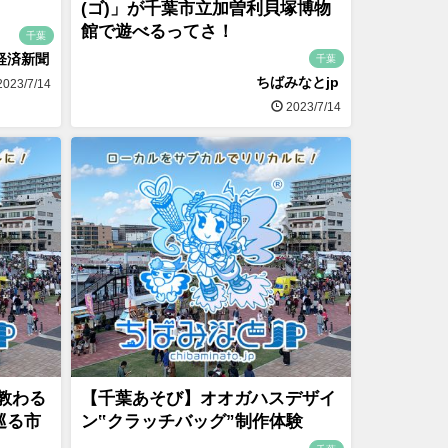
(ゴ)」が千葉市立加曽利貝塚博物
館で遊べるってさ！
千葉
経済新聞
千葉
ちばみなとjp
023/7/14
2023/7/14
教わる
【千葉あそび】オオガハスデザイ
巡る市
ン‟クラッチバッグ”制作体験