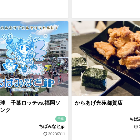
球 千葉ロッテvs.福岡ソ
からあげ光苑都賀店
ンク
ちば
千葉
ちばみなとjp
2
2023/7/11