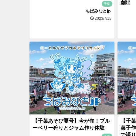
創出
千葉
ちばみなとjp
2023/7/15
【千葉あそび夏号】今が旬！ブル
【千葉
ーベリー狩りとジャム作り体験
菓子作
で語り