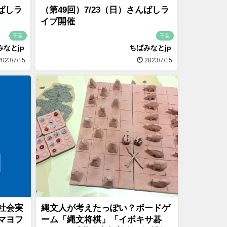
んばしラ
（第49回）7/23（日）さんばしラ
イブ開催
千葉
千葉
みなとjp
ちばみなとjp
023/7/15
2023/7/15
社会実
縄文人が考えたっぽい？ボードゲ
マヨフ
ーム「縄文将棋」「イボキサ碁