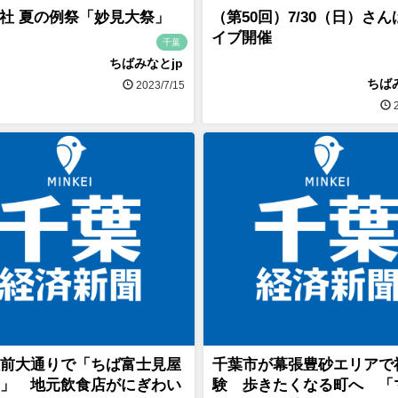
社 夏の例祭「妙見大祭」
（第50回）7/30（日）さ
イブ開催
千葉
ちばみなとjp
ちば
2023/7/15
2
前大通りで「ちば富士見屋
千葉市が幕張豊砂エリアで
」 地元飲食店がにぎわい
験 歩きたくなる町へ 「