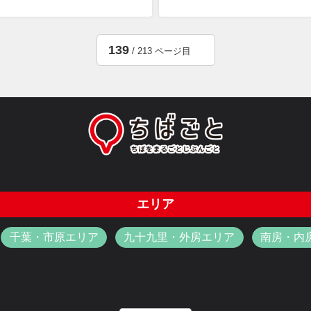
139
/ 213 ページ目
エリア
千葉・市原エリア
九十九里・外房エリア
南房・内