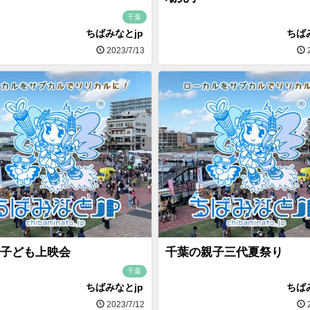
千葉
ちばみなとjp
ちば
2023/7/13
2
子ども上映会
千葉の親子三代夏祭り
千葉
ちばみなとjp
ちば
2023/7/12
2