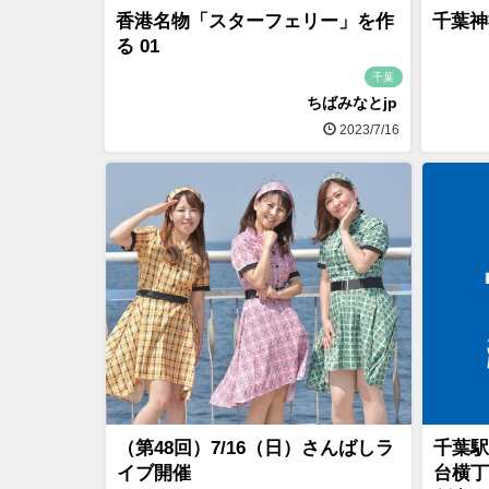
香港名物「スターフェリー」を作
千葉神
る 01
千葉
ちばみなとjp
2023/7/16
（第48回）7/16（日）さんばしラ
千葉駅
イブ開催
台横丁