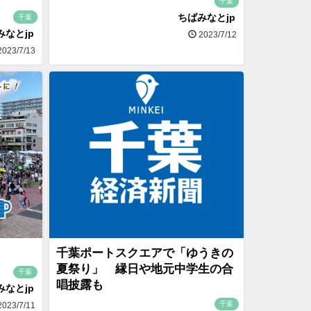
千葉
ちばみなとjp
千葉
みなとjp
2023/7/12
023/7/13
千葉ポートスクエアで「ゆうきの
夏祭り」 縁日や地元中学生の合
千葉
唱披露も
みなとjp
千葉
023/7/11