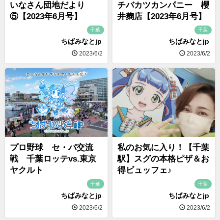
いなさん団地だより
チバカツカンパニー 櫻
⑤【2023年6月号】
井麹店【2023年6月号】
千葉
千葉
ちばみなとjp
ちばみなとjp
2023/6/2
2023/6/2
プロ野球 セ・パ交流
私のお気に入り！【千葉
戦 千葉ロッテvs.東京
駅】スグの本格ピザ＆お
ヤクルト
得ビュッフェ♪
千葉
千葉
ちばみなとjp
ちばみなとjp
2023/6/2
2023/6/2