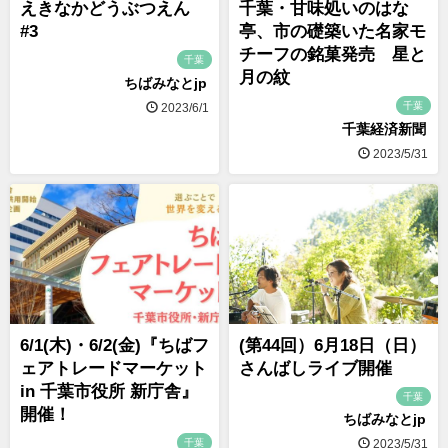
えきなかどうぶつえん
千葉・甘味処いのはな
#3
亭、市の礎築いた名家モ
チーフの銘菓発売 星と
千葉
月の紋
ちばみなとjp
千葉
2023/6/1
千葉経済新聞
2023/5/31
6/1(木)・6/2(金)『ちばフ
(第44回）6月18日（日）
ェアトレードマーケット
さんばしライブ開催
in 千葉市役所 新庁舎』
千葉
開催！
ちばみなとjp
千葉
2023/5/31