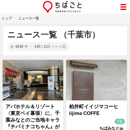
トップ
ニュース一覧
ニュース一覧 （千葉市）
全
4248
件 ・
145 / 213
ページ目
アパホテル＆リゾート
柏井町イイジマコーヒ
〈東京ベイ幕張〉に、千
iijima COFFE
葉みなとのご当地キャラ
千葉
『チバミナコちゃん』が
ちばみなとjp