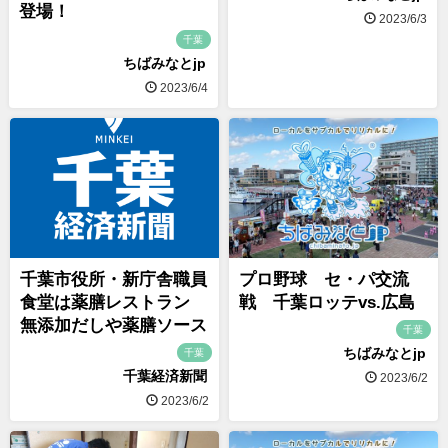
登場！
2023/6/3
千葉
ちばみなとjp
2023/6/4
千葉市役所・新庁舎職員
プロ野球 セ・パ交流
食堂は薬膳レストラン
戦 千葉ロッテvs.広島
無添加だしや薬膳ソース
千葉
ちばみなとjp
千葉
千葉経済新聞
2023/6/2
2023/6/2