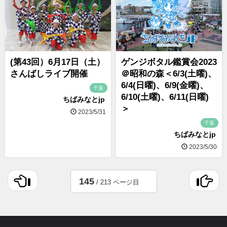
(第43回）6月17日（土）
ゲンジボタル鑑賞会2023
さんばしライブ開催
＠昭和の森＜6/3(土曜)、
6/4(日曜)、6/9(金曜)、
千葉
6/10(土曜)、6/11(日曜)
ちばみなとjp
＞
2023/5/31
千葉
ちばみなとjp
2023/5/30
145
/ 213 ページ目