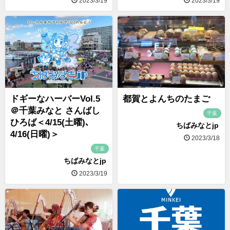
2023/3/19
2023/3/19
ドギーなハーバーVol.5
都賀とよんちのたまご
＠千葉みなと さんばし
千葉
ひろば＜4/15(土曜)､
ちばみなとjp
4/16(日曜)＞
2023/3/18
千葉
ちばみなとjp
2023/3/19