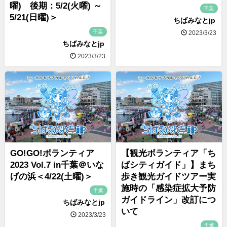
曜) 後期：5/2(火曜) ～
千葉
5/21(日曜)＞
ちばみなとjp
千葉
2023/3/23
ちばみなとjp
2023/3/23
GO!GO!ボランティア
【観光ボランティア「ち
2023 Vol.7 in千葉＠いな
ばシティガイド」】まち
げの浜＜4/22(土曜)＞
歩き観光ガイドツアー実
施時の「感染症拡大予防
千葉
ガイドライン」改訂につ
ちばみなとjp
いて
2023/3/23
千葉