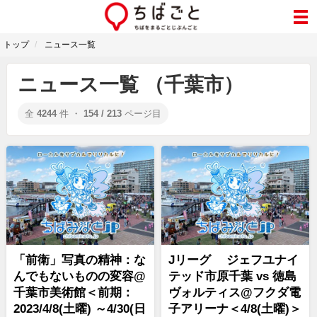
トップ
ニュース一覧
ニュース一覧 （千葉市）
全
4244
件 ・
154 / 213
ページ目
「前衛」写真の精神：な
Jリーグ ジェフユナイ
んでもないものの変容@
テッド市原千葉 vs 徳島
千葉市美術館＜前期：
ヴォルティス@フクダ電
2023/4/8(土曜) ～4/30(日
子アリーナ＜4/8(土曜)＞