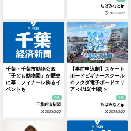
ちばみなとjp
2023/3/22
千葉・千葉市動物公園
【事前申込制】スケート
「子ども動物園」が歴史
ボードビギナースクール
に幕 フィナーレ飾るイ
＠フクダ電子ボードエリ
ベントも
ア＜4/15(土曜)＞
千葉
千葉
千葉経済新聞
ちばみなとjp
2023/3/22
2023/3/22