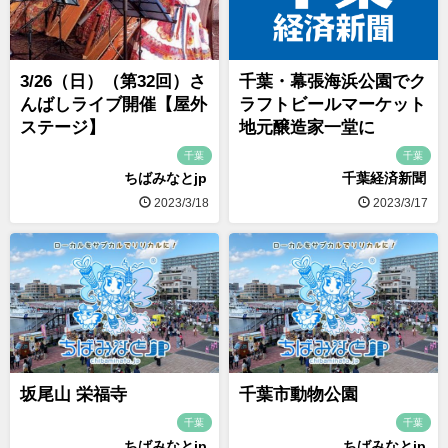
3/26（日）（第32回）さ
千葉・幕張海浜公園でク
んばしライブ開催【屋外
ラフトビールマーケット
ステージ】
地元醸造家一堂に
千葉
千葉
ちばみなとjp
千葉経済新聞
2023/3/18
2023/3/17
坂尾山 栄福寺
千葉市動物公園
千葉
千葉
ちばみなとjp
ちばみなとjp