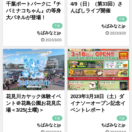
千葉ポートパークに『チ
4/9（日）（第33回）さ
バミナコちゃん』の等身
んばしライブ開催
大パネルが登場！
千葉
ちばみなとjp
千葉
ちばみなとjp
2023/3/20
2023/3/20
花見川カヤック体験イベ
2023年3月18日（土）ダ
ント＠花島公園お花見広
イナソーオープン記念イ
場＜3/25(土曜)＞
ベントレポート
千葉
千葉
ちばみなとjp
ちばみなとjp