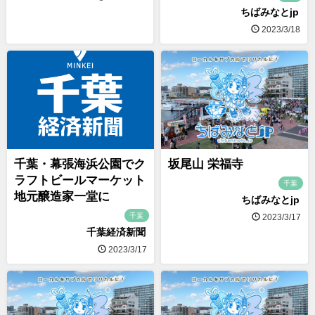
ちばみなとjp
2023/3/18
千葉・幕張海浜公園でク
坂尾山 栄福寺
ラフトビールマーケット
千葉
地元醸造家一堂に
ちばみなとjp
千葉
2023/3/17
千葉経済新聞
2023/3/17