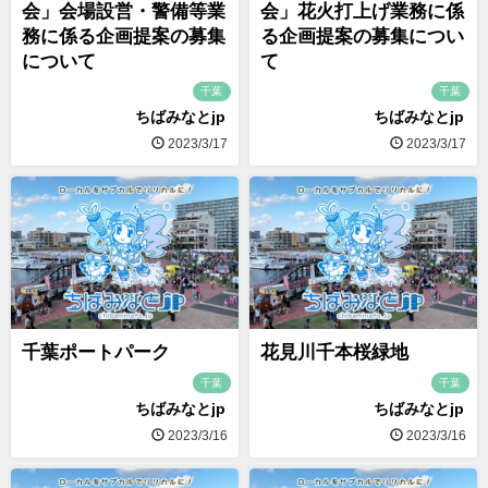
会」会場設営・警備等業
会」花火打上げ業務に係
務に係る企画提案の募集
る企画提案の募集につい
について
て
千葉
千葉
ちばみなとjp
ちばみなとjp
2023/3/17
2023/3/17
千葉ポートパーク
花見川千本桜緑地
千葉
千葉
ちばみなとjp
ちばみなとjp
2023/3/16
2023/3/16