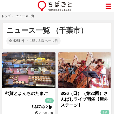
トップ
ニュース一覧
ニュース一覧 （千葉市）
全
4251
件 ・
155 / 213
ページ目
都賀とよんちのたまご
3/26（日）（第32回）さ
んばしライブ開催【屋外
千葉
ステージ】
ちばみなとjp
千葉
2023/3/18