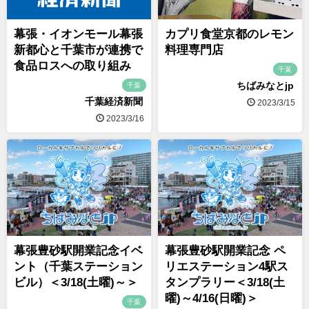
幕張・イオンモール幕張
カプリ食堂京都のレモン
新都心と千葉市が連携で
料理専門店
食品ロスへの取り組み
千葉
ちばみなとjp
千葉
千葉経済新聞
2023/3/15
2023/3/16
幕張豊砂駅開業記念イベ
幕張豊砂駅開業記念 ペ
ント（千葉ステーション
リエステーション4駅ス
ビル）＜3/18(土曜)～＞
タンプラリー＜3/18(土
曜)～4/16(日曜)＞
千葉