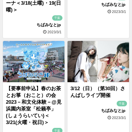
ーナ＜3/18(土曜)・19(日
ちばみなとjp
曜)＞
2023/3/1
千葉
ちばみなとjp
2023/3/1
【要事前申込】春のお茶
3/12（日）（第30回）さ
とお箏（おこと）の会
んばしライブ開催
2023－和文化体験－@見
千葉
浜園内茶室「松籟亭」
ちばみなとjp
(しょうらいてい)＜
2023/3/1
3/21(火曜・祝日)＞
千葉