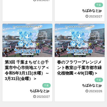
千葉
ちばみなとjp
2023/2/27
第3回 千葉まちゼミ@千
春のフラワーアレンジメ
葉市中心市街地エリア＜
ント教室@千葉市都市緑
令和5年3月1日(水曜）～
化植物園＜4/9(日曜)＞
3月31日(金曜）＞
千葉
ちばみなとjp
千葉
ちばみなとjp
2023/2/26
2023/2/27