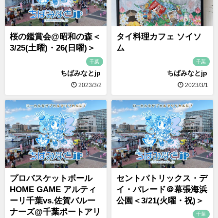
桜の鑑賞会@昭和の森＜
タイ料理カフェ ソイソ
3/25(土曜)・26(日曜)＞
ム
千葉
千葉
ちばみなとjp
ちばみなとjp
2023/3/2
2023/3/1
プロバスケットボール
セントパトリックス・デ
HOME GAME アルティ
イ・パレード＠幕張海浜
ーリ千葉vs.佐賀バルー
公園＜3/21(火曜・祝)＞
ナーズ@千葉ポートアリ
千葉