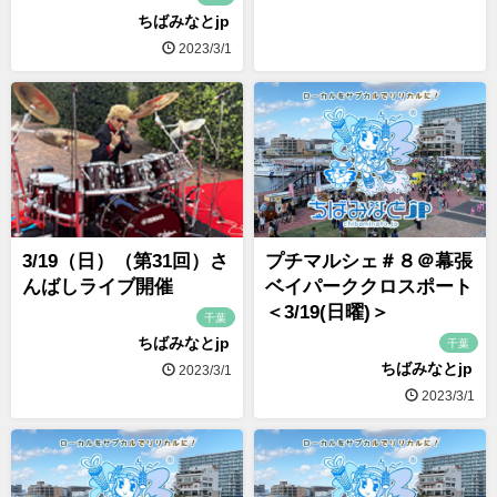
ちばみなとjp
2023/3/1
3/19（日）（第31回）さ
プチマルシェ＃８＠幕張
んばしライブ開催
ベイパーククロスポート
＜3/19(日曜)＞
千葉
ちばみなとjp
千葉
ちばみなとjp
2023/3/1
2023/3/1