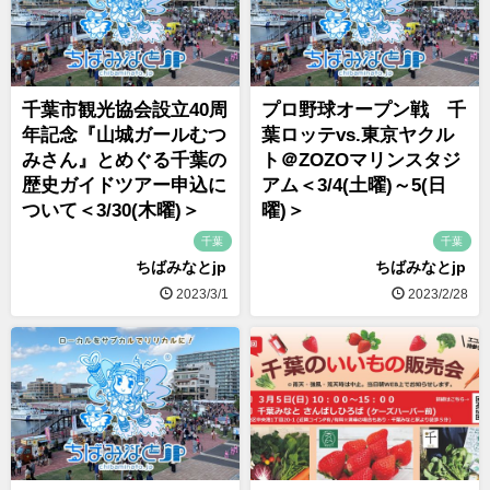
千葉市観光協会設立40周
プロ野球オープン戦 千
年記念『山城ガールむつ
葉ロッテvs.東京ヤクル
みさん』とめぐる千葉の
ト＠ZOZOマリンスタジ
歴史ガイドツアー申込に
アム＜3/4(土曜)～5(日
ついて＜3/30(木曜)＞
曜)＞
千葉
千葉
ちばみなとjp
ちばみなとjp
2023/3/1
2023/2/28