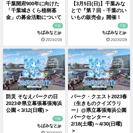
千葉開府900年に向けた
【3月5日(日)】千葉みな
「千葉城さくら植樹基
とで『第７回・千葉のい
金」の募金活動について
いもの販売会』開催！
千葉
千葉
ちばみなとjp
ちばみなとjp
2023/2/28
2023/2/28
防災 そなえパークの日
パーク・クエスト2023春
2023＠県立幕張幕張海浜
（生きものクイズラリ
公園＜3/12(日曜)＞
ー）@県立幕張海浜公園
パークセンター＜
千葉
2/18(土曜)～4/30(日曜)
ちばみなとjp
＞
2023/2/27