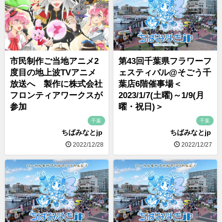
市民制作ご当地アニメ2
第43回千葉県フラワーフ
度目の地上波TVアニメ
ェスティバル@そごう千
放送へ 製作に株式会社
葉店6階催事場＜
フロンティアワークスが
2023/1/7(土曜)～1/9(月
参加
曜・祝日)＞
千葉
千葉
ちばみなとjp
ちばみなとjp
2022/12/28
2022/12/27