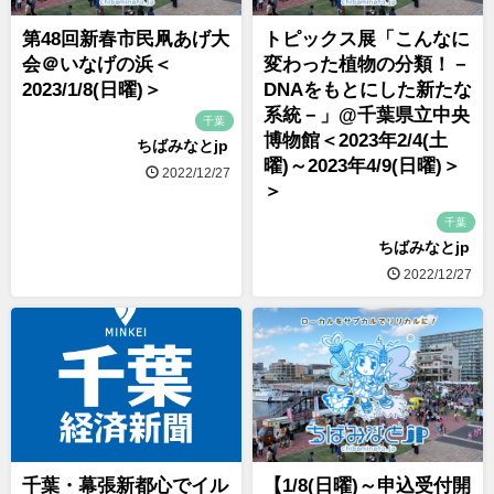
第48回新春市民凧あげ大
トピックス展「こんなに
会＠いなげの浜＜
変わった植物の分類！－
2023/1/8(日曜)＞
DNAをもとにした新たな
系統－」@千葉県立中央
千葉
博物館＜2023年2/4(土
ちばみなとjp
曜)～2023年4/9(日曜)＞
2022/12/27
＞
千葉
ちばみなとjp
2022/12/27
千葉・幕張新都心でイル
【1/8(日曜)～申込受付開