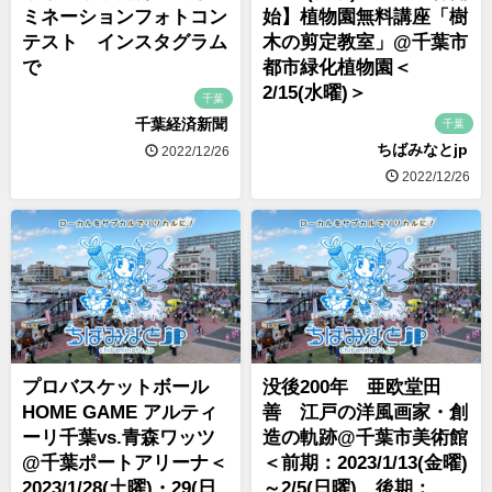
ミネーションフォトコン
始】植物園無料講座「樹
テスト インスタグラム
木の剪定教室」@千葉市
で
都市緑化植物園＜
2/15(水曜)＞
千葉
千葉経済新聞
千葉
ちばみなとjp
2022/12/26
2022/12/26
プロバスケットボール
没後200年 亜欧堂田
HOME GAME アルティ
善 江戸の洋風画家・創
ーリ千葉vs.青森ワッツ
造の軌跡@千葉市美術館
@千葉ポートアリーナ＜
＜前期：2023/1/13(金曜)
2023/1/28(土曜)・29(日
～2/5(日曜) 後期：