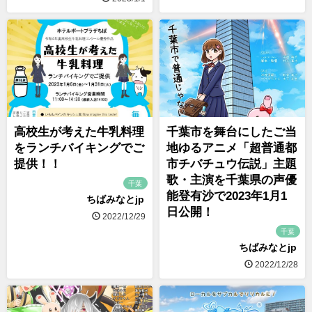
高校生が考えた牛乳料理
千葉市を舞台にしたご当
をランチバイキングでご
地ゆるアニメ「超普通都
提供！！
市チバチュウ伝説」主題
歌・主演を千葉県の声優
千葉
能登有沙で2023年1月1
ちばみなとjp
日公開！
2022/12/29
千葉
ちばみなとjp
2022/12/28