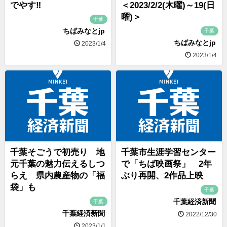
でやす‼
＜2023/2/2(木曜)～19(日
曜)＞
千葉
ちばみなとjp
千葉
ちばみなとjp
2023/1/4
2023/1/4
千葉そごうで初売り 地
千葉市生涯学習センター
元千葉の魅力伝えるしつ
で「ちば映画祭」 2年
らえ 県内農産物の「福
ぶり再開、2作品上映
袋」も
千葉
千葉経済新聞
千葉
千葉経済新聞
2022/12/30
2023/1/1