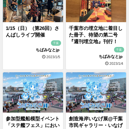
1/15（日）（第26回）さ
千葉市の埋立地に着目し
んばしライブ開催
た冊子、待望の第二号
『週刊埋立地』刊行！
千葉
ちばみなとjp
千葉
ちばみなとjp
2023/1/5
2023/1/4
参加型艦船模型イベント
創造海岸いなげ展@千葉
「ステ艦フェス」におい
市民ギャラリー・いなげ