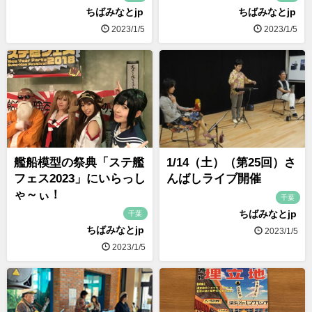
ちばみなとjp
ちばみなとjp
2023/1/5
2023/1/5
艦船模型の祭典「ステ艦
1/14（土）（第25回）さ
フェス2023」にいらっし
んばしライブ開催
ゃ～ぃ！
千葉
ちばみなとjp
千葉
ちばみなとjp
2023/1/5
2023/1/5