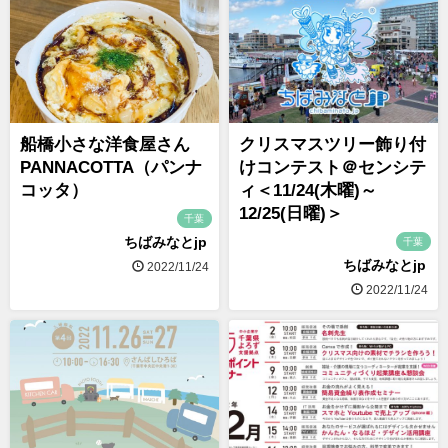
船橋小さな洋食屋さん
クリスマスツリー飾り付
PANNACOTTA（パンナ
けコンテスト＠センシテ
コッタ）
ィ＜11/24(木曜)～
12/25(日曜)＞
千葉
ちばみなとjp
千葉
ちばみなとjp
2022/11/24
2022/11/24