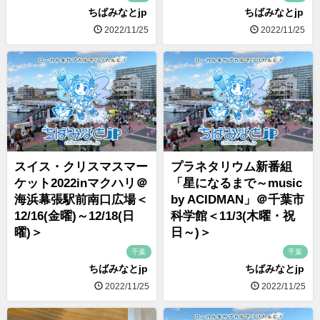
ちばみなとjp
ちばみなとjp
2022/11/25
2022/11/25
スイス・クリスマスマー
プラネタリウム新番組
ケット2022inマクハリ＠
「星になるまで～music
海浜幕張駅前南口広場＜
by ACIDMAN」＠千葉市
12/16(金曜)～12/18(日
科学館＜11/3(木曜・祝
曜)＞
日～)＞
千葉
千葉
ちばみなとjp
ちばみなとjp
2022/11/25
2022/11/25