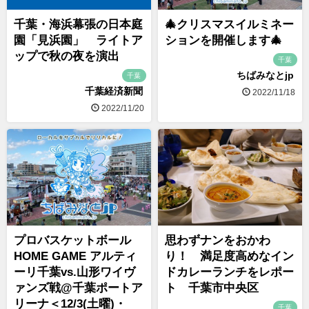
千葉・海浜幕張の日本庭
🎄クリスマスイルミネー
園「見浜園」 ライトア
ションを開催します🎄
ップで秋の夜を演出
千葉
ちばみなとjp
千葉
千葉経済新聞
2022/11/18
2022/11/20
プロバスケットボール
思わずナンをおかわ
HOME GAME アルティ
り！ 満足度高めなイン
ーリ千葉vs.山形ワイヴ
ドカレーランチをレポー
ァンズ戦@千葉ポートア
ト 千葉市中央区
リーナ＜12/3(土曜)・
千葉