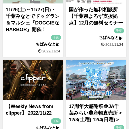
11/26(土)～11/27(日)・
国が作った無料相談所
千葉みなとでドッグラン
【千葉県よろず支援拠
＆マルシェ『DOGGIEな
点】12月の無料セミナー
HARBOR』開催！
千葉
ちばみなとjp
千葉
ちばみなとjp
2022/11/24
2022/11/24
【Weekly News from
17周年大感謝祭＠JA千
clipper】 2022/11/22
葉みらい農産物直売所＜
12/3(土曜) 12/4(日曜)＞
千葉
ちばみなとjp
千葉