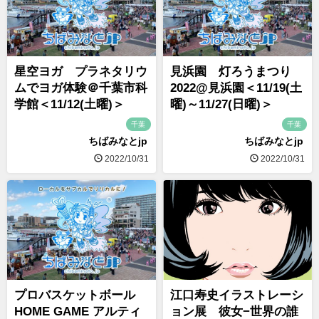
星空ヨガ プラネタリウ
見浜園 灯ろうまつり
ムでヨガ体験＠千葉市科
2022@見浜園＜11/19(土
学館＜11/12(土曜)＞
曜)～11/27(日曜)＞
千葉
千葉
ちばみなとjp
ちばみなとjp
2022/10/31
2022/10/31
プロバスケットボール
江口寿史イラストレーシ
HOME GAME アルティ
ョン展 彼女−世界の誰