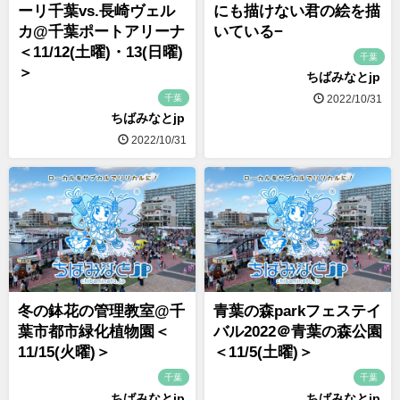
ーリ千葉vs.長崎ヴェル
にも描けない君の絵を描
カ@千葉ポートアリーナ
いている−
＜11/12(土曜)・13(日曜)
千葉
＞
ちばみなとjp
千葉
2022/10/31
ちばみなとjp
2022/10/31
冬の鉢花の管理教室@千
青葉の森parkフェステイ
葉市都市緑化植物園＜
バル2022＠青葉の森公園
11/15(火曜)＞
＜11/5(土曜)＞
千葉
千葉
ちばみなとjp
ちばみなとjp