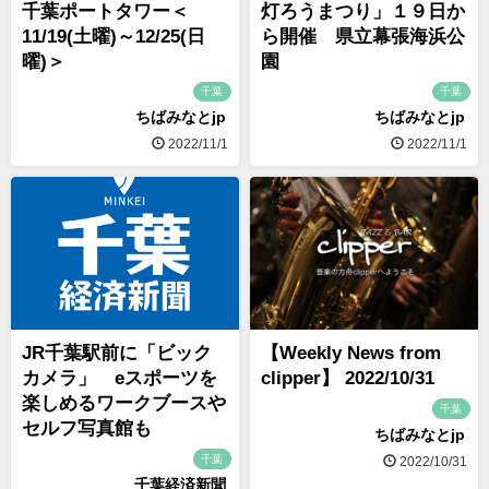
千葉ポートタワー＜
灯ろうまつり」１９日か
11/19(土曜)～12/25(日
ら開催 県立幕張海浜公
曜)＞
園
千葉
千葉
ちばみなとjp
ちばみなとjp
2022/11/1
2022/11/1
JR千葉駅前に「ビック
【Weekly News from
カメラ」 eスポーツを
clipper】 2022/10/31
楽しめるワークブースや
千葉
セルフ写真館も
ちばみなとjp
千葉
2022/10/31
千葉経済新聞