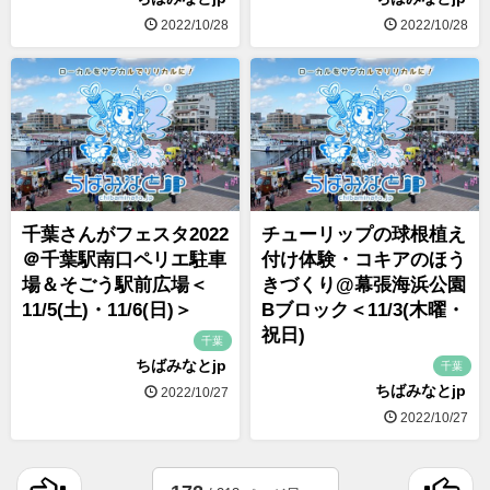
2022/10/28
2022/10/28
千葉さんがフェスタ2022
チューリップの球根植え
＠千葉駅南口ペリエ駐車
付け体験・コキアのほう
場＆そごう駅前広場＜
きづくり@幕張海浜公園
11/5(土)・11/6(日)＞
Bブロック＜11/3(木曜・
祝日)
千葉
ちばみなとjp
千葉
ちばみなとjp
2022/10/27
2022/10/27