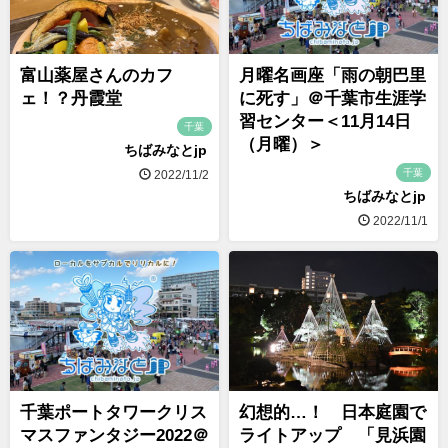
富山薬屋さんのカフ
月曜名画座「雨の朝巴里
ェ！？丹霞堂
に死す」＠千葉市生涯学
習センター＜11月14日
千葉
（月曜）＞
ちばみなとjp
千葉
2022/11/2
ちばみなとjp
2022/11/1
千葉ポートタワークリス
幻想的…！ 日本庭園で
マスファンタジー2022＠
ライトアップ 「見浜園