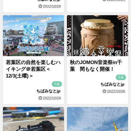
2022/10/26
若葉区の自然を楽しむハ
秋のJOMON音楽祭in千
イキング＠若葉区＜
葉 間もなく開催！
12/3(土曜)＞
千葉
ちばみなとjp
千葉
ちばみなとjp
2022/10/26
2022/10/26