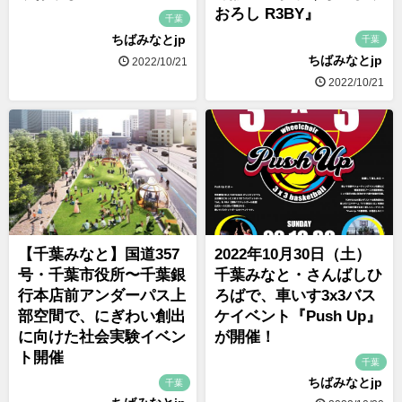
おろし R3BY』
千葉
ちばみなとjp
千葉
ちばみなとjp
2022/10/21
2022/10/21
【千葉みなと】国道357
2022年10月30日（土）
号・千葉市役所〜千葉銀
千葉みなと・さんばしひ
行本店前アンダーパス上
ろばで、車いす3x3バス
部空間で、にぎわい創出
ケイベント『Push Up』
に向けた社会実験イベン
が開催！
ト開催
千葉
ちばみなとjp
千葉