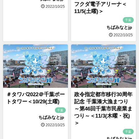
フクダ電子アリーナ＜
2022/10/25
11/5(土曜)＞
千葉
ちばみなとjp
2022/10/25
＃タワパ2022＠千葉ポー
政令指定都市移行30周年
トタワー＜10/29(土曜)
記念 千葉湊大漁まつり
～第46回千葉市民産業ま
千葉
つり～＜11/3(木曜・祝)
ちばみなとjp
＞
2022/10/25
千葉
ちばみなとjp