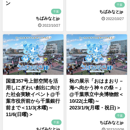
ン
千葉
ちばみなとjp
千葉
ちばみなとjp
2022/10/27
2022/10/27
国道357号上部空間を活
秋の展示「おはまおり－
用しにぎわい創出に向け
海へ向かう神々の祭－」
た社会実験イベント@千
@千葉県立中央博物館＜
葉市役所前から千葉銀行
10/22(土曜)～
前まで＜11/3(木曜)～
2023/1/9(月曜・祝日)＞
11/6(日曜)＞
千葉
ちばみなとjp
千葉
ちばみなとjp
2022/10/26