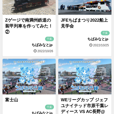
Zゲージで南満州鉄道の
JFEちばまつり2022船上
装甲列車を作ってみた！
見学会
②
千葉
ちばみなとjp
千葉
ちばみなとjp
2022/10/25
2022/10/26
富士山
WEリーグカップ ジェフ
ユナイテッド市原千葉レ
千葉
ディース VS AC長野@
ちばみなとjp