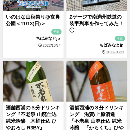
いのはな山秋祭り@亥鼻
Zゲージで南満州鉄道の
公園＜11/13(日)＞
装甲列車を作ってみた！
①
千葉
ちばみなとjp
千葉
ちばみなとjp
2022/10/24
2022/10/23
酒舗西浦の３分ドリンキ
酒舗西浦の３分ドリンキ
ング『不老泉 山廃仕込
ング 滋賀/上原酒造
純米吟醸 木桶仕込 ひ
『不老泉 山廃仕込 純米
やおろし R3BY』
吟醸 「からくち」ひや