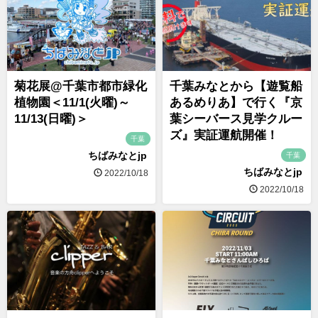
菊花展@千葉市都市緑化
千葉みなとから【遊覧船
植物園＜11/1(火曜)～
あるめりあ】で行く『京
11/13(日曜)＞
葉シーバース見学クルー
ズ』実証運航開催！
千葉
ちばみなとjp
千葉
ちばみなとjp
2022/10/18
2022/10/18