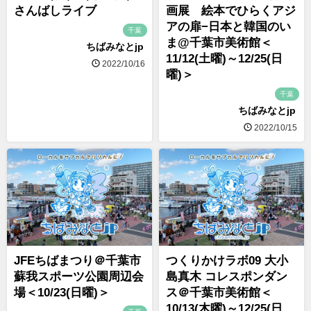
さんばしライブ
画展 絵本でひらくアジ
アの扉−日本と韓国のい
千葉
ま@千葉市美術館＜
ちばみなとjp
11/12(土曜)～12/25(日
2022/10/16
曜)＞
千葉
ちばみなとjp
2022/10/15
JFEちばまつり＠千葉市
つくりかけラボ09 大小
蘇我スポーツ公園周辺会
島真木 コレスポンダン
場＜10/23(日曜)＞
ス＠千葉市美術館＜
10/13(木曜)～12/25(日