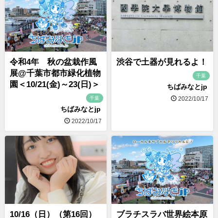
令和4年 秋の盆栽作風
渋谷で土器が見れるよ！
展@千葉市都市緑化植物
千葉
園＜10/21(金)～23(日)＞
ちばみなとjp
千葉
2022/10/17
ちばみなとjp
2022/10/17
10/16（日）（第16回）
ブラチスラバ世界絵本原