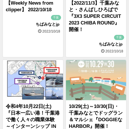
【Weekly News from
【2022/11/3】千葉みな
clipper】 2022/10/18
と・さんばしひろばで
『3X3 SUPER CIRCUIT
千葉
2023 CHIBA ROUND』
ちばみなとjp
開催！
2022/10/18
千葉
ちばみなとjp
2022/10/18
令和4年10月22日(土)
10/29(土)～10/30(日)・
『日本一広い港！千葉港
千葉みなとでドッグラン
で働く人々の職業体験
＆マルシェ『DOGGIEな
～インターンシップ IN
HARBOR』開催！