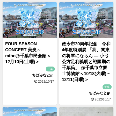
FOUR SEASON
政令市30周年記念 令和
CONCERT 美炎～
4年度特別展 「我、関東
miho@千葉市民会館＜
の将軍にならん ― 小弓
12月10日(土曜)＞
公方足利義明と戦国期の
千葉氏」 @千葉市立郷
千葉
土博物館＜10/18(火曜)～
ちばみなとjp
12/11(日曜)＞
2022/10/17
千葉
ちばみなとjp
2022/10/17