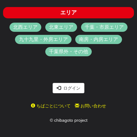
エリア
北西エリア
北東エリア
千葉・市原エリア
九十九里・外房エリア
南房・内房エリア
千葉県外・その他
ログイン
ちばごとについて
お問い合わせ
© chibagoto project