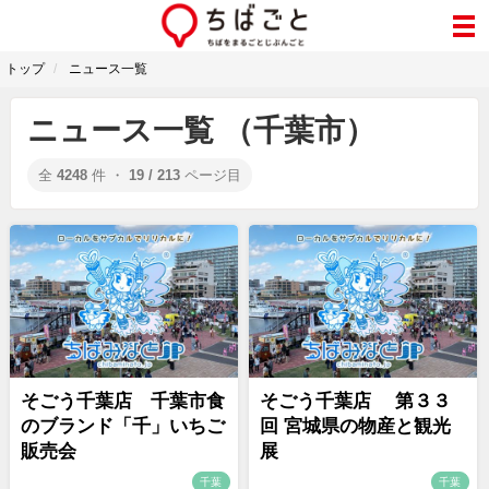
トップ
ニュース一覧
ニュース一覧 （千葉市）
全
4248
件 ・
19 / 213
ページ目
そごう千葉店 千葉市食
そごう千葉店 第３３
のブランド「千」いちご
回 宮城県の物産と観光
販売会
展
千葉
千葉