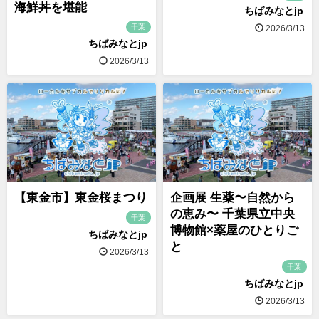
海鮮丼を堪能
ちばみなとjp
千葉
2026/3/13
ちばみなとjp
2026/3/13
【東金市】東金桜まつり
企画展 生薬〜自然から
の恵み〜 千葉県立中央
千葉
博物館×薬屋のひとりご
ちばみなとjp
と
2026/3/13
千葉
ちばみなとjp
2026/3/13