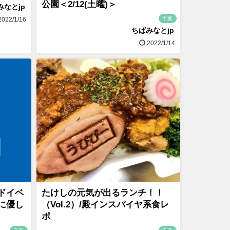
公園＜2/12(土曜)＞
みなとjp
千葉
022/1/16
ちばみなとjp
2022/1/14
ドイベ
たけしの元気が出るランチ！！
に優し
（Vol.2）/殿インスパイヤ系食レ
ポ