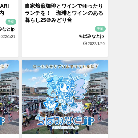
ARI
自家焙煎珈琲とワインでゆったり
内
ランチを！ 珈琲とワインのある
暮らし25＠みどり台
千葉
みなとjp
千葉
ちばみなとjp
022/1/21
2022/1/20