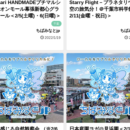
hari HANDMADEプチマルシ
Starry Flight－プラネタ
オンモール幕張新都心グラ
空の旅気分！＠千葉市科学
ール＜2/5(土曜)・6(日曜)＞
2/11(金曜・祝日)＞
千葉
ちばみなとjp
ちば
2022/1/19
2
感じる自然観察会 （※2/6
日本庭園ヨガ@見浜園＜2/1