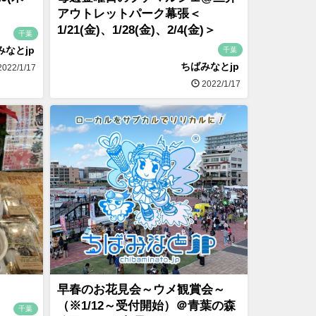
アウトレットパーク幕張＜
1/21(金)、1/28(金)、2/4(金)＞
千葉
みなとjp
千葉
ちばみなとjp
022/1/17
2022/1/17
早春のお花見会～ウメ観賞会～
（※1/12～受付開始）＠青葉の森
千葉