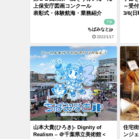
上保安庁図画コンクール
～受付
表彰式・体験航海・業務紹介
3/6(
千葉
ちばみなとjp
2022/1/17
山本大貴(ひろき)- Dignity of
住宅街
Realism – ＠千葉県立美術館＜
ンジェ