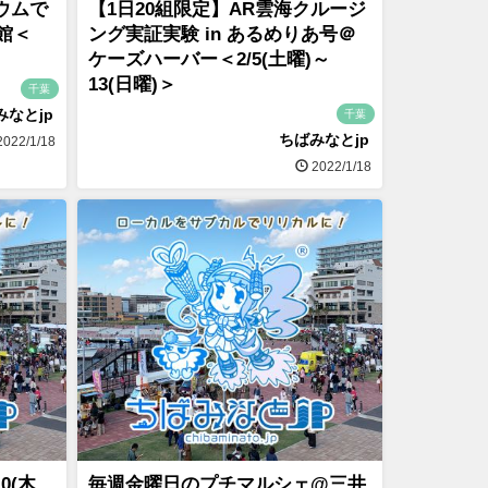
リウムで
【1日20組限定】AR雲海クルージ
館＜
ング実証実験 in あるめりあ号＠
ケーズハーバー＜2/5(土曜)～
13(日曜)＞
千葉
みなとjp
千葉
ちばみなとjp
022/1/18
2022/1/18
0(木
毎週金曜日のプチマルシェ@三井