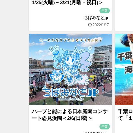
1/25(火曜)～3/21(月曜・祝日)＞
千葉
ちばみなとjp
2022/1/17
ハープと能による日本庭園コンサ
千葉ロ
ート@見浜園＜2/6(日曜)＞
て「１
千葉