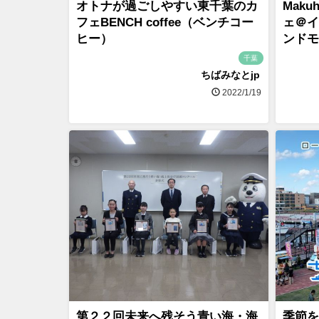
オトナが過ごしやすい東千葉のカ
Maku
フェBENCH coffee（ベンチコー
ェ＠イ
ヒー）
ンドモ
千葉
ちばみなとjp
2022/1/19
第２２回未来へ残そう青い海・海
季節を