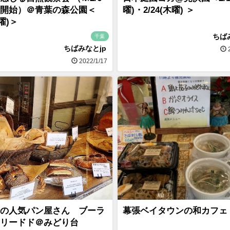
開始）＠青葉の森公園＜
曜)・2/24(木曜) ＞
日曜)＞
ちば
千葉
ちばみなとjp
2
2022/1/17
の人気パン屋さん ブーラ
幕張ベイタウンの和カフェ
リードド＠みどり台