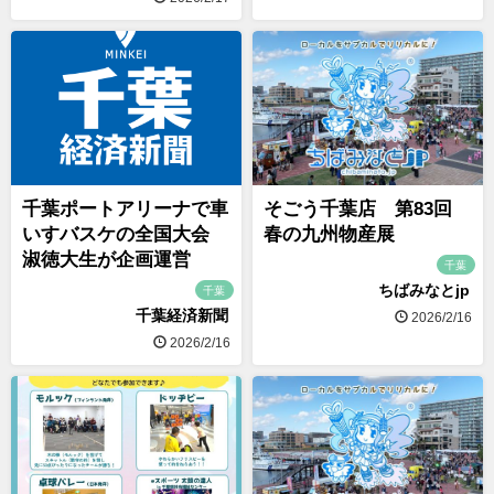
千葉ポートアリーナで車
そごう千葉店 第83回
いすバスケの全国大会
春の九州物産展
淑徳大生が企画運営
千葉
ちばみなとjp
千葉
千葉経済新聞
2026/2/16
2026/2/16