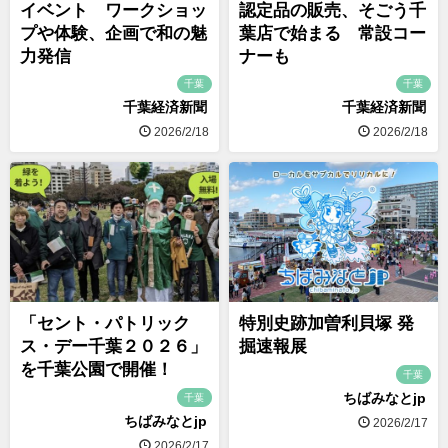
イベント ワークショッ
認定品の販売、そごう千
プや体験、企画で和の魅
葉店で始まる 常設コー
力発信
ナーも
千葉
千葉
千葉経済新聞
千葉経済新聞
2026/2/18
2026/2/18
「セント・パトリック
特別史跡加曽利貝塚 発
ス・デー千葉２０２６」
掘速報展
を千葉公園で開催！
千葉
ちばみなとjp
千葉
ちばみなとjp
2026/2/17
2026/2/17