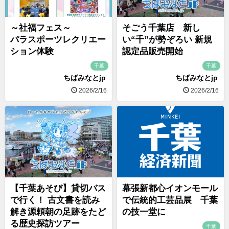
～社福フェス～
そごう千葉店 新し
パラスポーツレクリエー
い“千”が勢ぞろい 新規
ション体験
認定品販売開始
千葉
千葉
ちばみなとjp
ちばみなとjp
2026/2/16
2026/2/16
【千葉あそび】貸切バス
幕張新都心イオンモール
で行く！ 古文書を読み
で伝統的工芸品展 千葉
解き源頼朝の足跡をたど
の技一堂に
る歴史探訪ツアー
千葉