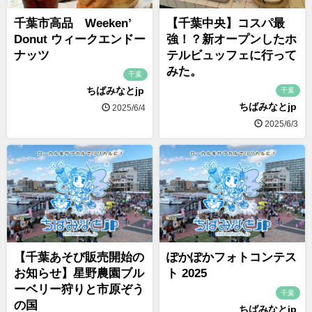
千葉市高品 Weeken’
【千葉中央】コスパ最
Donut ウィークエンドー
強！？新オープンしたホ
ナッツ
テルビュッフェに行って
みた。
千葉
ちばみなとjp
千葉
ちばみなとjp
2025/6/4
2025/6/3
【千葉あそび販売開始の
ぽかぽかフォトコンテス
お知らせ】星野農園ブル
ト 2025
ーベリー狩りと市原ぞう
千葉
の国
ちばみなとjp