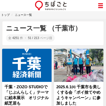
トップ
ニュース一覧
ニュース一覧 （千葉市）
全
4251
件 ・
51 / 213
ページ目
千葉・ZOZO STUDIOで
2025.6.1㈰ 千葉市を美し
「じぶんらしく」テーマ
くする会「ポイ捨てやめ
に絵本展示 オリジナル
ようキャンペーン」に参
紙芝居も
加しました