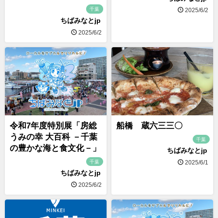
千葉
2025/6/2
ちばみなとjp
2025/6/2
令和7年度特別展「房総
船橋 蔵六三三〇
うみの幸 大百科 －千葉
千葉
の豊かな海と食文化－」
ちばみなとjp
千葉
2025/6/1
ちばみなとjp
2025/6/2