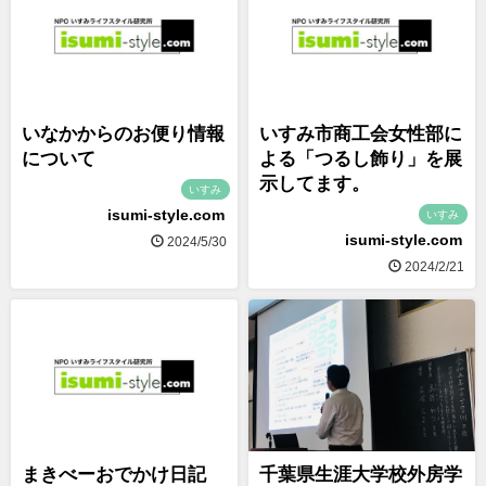
いなかからのお便り情報
いすみ市商工会女性部に
について
よる「つるし飾り」を展
示してます。
いすみ
isumi-style.com
いすみ
isumi-style.com
2024/5/30
2024/2/21
まきべーおでかけ日記
千葉県生涯大学校外房学