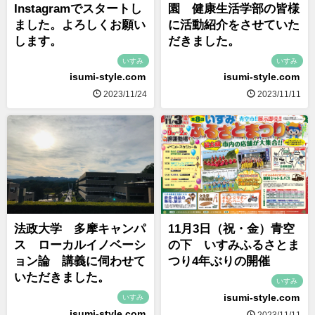
Instagramでスタートし
園 健康生活学部の皆様
ました。よろしくお願い
に活動紹介をさせていた
します。
だきました。
いすみ
いすみ
isumi-style.com
isumi-style.com
2023/11/24
2023/11/11
法政大学 多摩キャンパ
11月3日（祝・金）青空
ス ローカルイノベーシ
の下 いすみふるさとま
ョン論 講義に伺わせて
つり4年ぶりの開催
いただきました。
いすみ
isumi-style.com
いすみ
isumi-style.com
2023/11/11