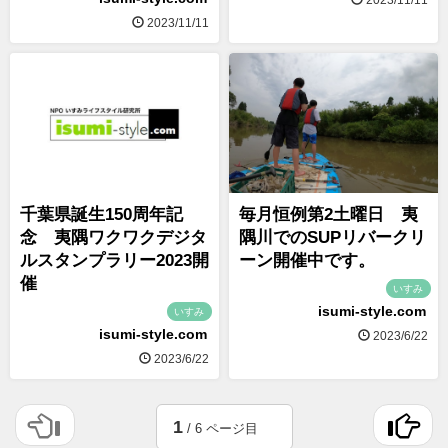
2023/11/11
千葉県誕生150周年記
毎月恒例第2土曜日 夷
念 夷隅ワクワクデジタ
隅川でのSUPリバークリ
ルスタンプラリー2023開
ーン開催中です。
催
いすみ
isumi-style.com
いすみ
isumi-style.com
2023/6/22
2023/6/22
1
/ 6 ページ目