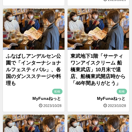
ふなばしアンデルセン公
東武地下1階「サーティ
園で「インターナショナ
ワンアイスクリーム 船
ルフェスティバル」、各
橋東武店」10月末で退
国のダンスステージや料
店、船橋東武開店時から
理も
「46年間ありがとう」
船橋
船橋
MyFunaねっと
MyFunaねっと
2023/10/28
2023/10/28