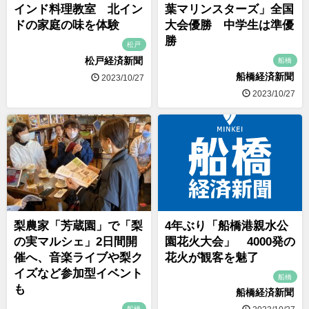
インド料理教室 北イン
葉マリンスターズ」全国
ドの家庭の味を体験
大会優勝 中学生は準優
勝
松戸
松戸経済新聞
船橋
船橋経済新聞
2023/10/27
2023/10/27
梨農家「芳蔵園」で「梨
4年ぶり「船橋港親水公
の実マルシェ」2日間開
園花火大会」 4000発の
催へ、音楽ライブや梨ク
花火が観客を魅了
イズなど参加型イベント
船橋
も
船橋経済新聞
船橋