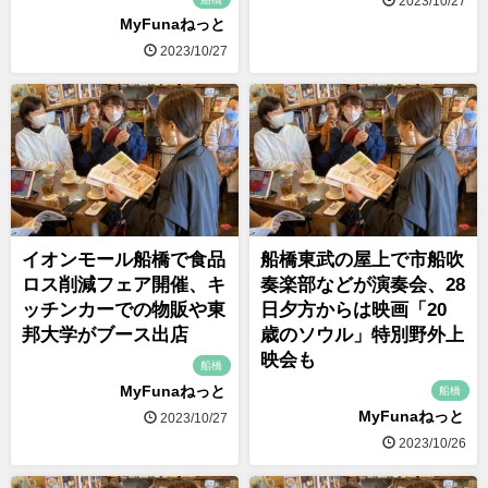
2023/10/27
MyFunaねっと
2023/10/27
イオンモール船橋で食品
船橋東武の屋上で市船吹
ロス削減フェア開催、キ
奏楽部などが演奏会、28
ッチンカーでの物販や東
日夕方からは映画「20
邦大学がブース出店
歳のソウル」特別野外上
映会も
船橋
MyFunaねっと
船橋
MyFunaねっと
2023/10/27
2023/10/26