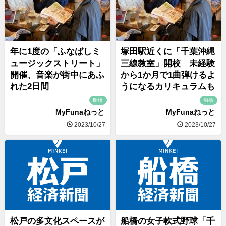
年に1度の「ふなばしミ
塚田駅近くに「千葉沖縄
ュージックストリート」
三線教室」開校 未経験
開催、音楽が街中にあふ
から1か月で1曲弾けるよ
れた2日間
うになるカリキュラムも
船橋
船橋
MyFunaねっと
MyFunaねっと
2023/10/27
2023/10/27
松戸の多文化スペースが
船橋の女子軟式野球「千