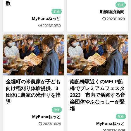
数
船橋
船橋経済新聞
船橋
MyFunaねっと
2023/10/29
2023/10/30
金堀町の米農家が子ども
南船橋駅近くのMFLP船
向け稲刈り体験提供、3
橋でプレミアムフェスタ
団体に農家の米作りを指
2023 市内で活躍する音
導
楽団体やふなっしーが登
場
船橋
MyFunaねっと
船橋
MyFunaねっと
2023/10/29
2023/10/29