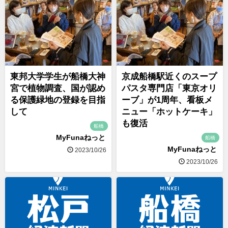
東邦大学学生が船橋大神
京成船橋駅近くのスープ
宮で植物調査、国が認め
パスタ専門店「東京オリ
る保護緑地の登録を目指
ーブ」が1周年、看板メ
して
ニュー「ホットケーキ」
も復活
船橋
MyFunaねっと
船橋
MyFunaねっと
2023/10/26
2023/10/26