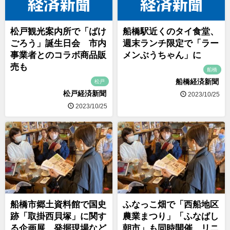
松戸観光案内所で「ばけ
船橋駅近くのタイ食堂、
ごろう」誕生日会 市内
週末ランチ限定で「ラー
事業者とのコラボ商品販
メンぶうちゃん」に
売も
船橋
船橋経済新聞
松戸
松戸経済新聞
2023/10/25
2023/10/25
船橋市郷土資料館で国史
ふなっこ畑で「西船地区
跡「取掛西貝塚」に関す
農業まつり」「ふなばし
る企画展、発掘現場など
朝市」も同時開催、リニ