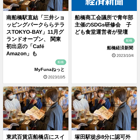
南船橋駅直結「三井ショ
船橋商工会議所で青年部
ッピングパークららテラ
主催のSDGs研修会 子
スTOKYO-BAY」11月グ
ども食堂運営者が登壇
ランドオープン、 関東
船橋
初出店の「Café
船橋経済新聞
Amazon」も
2023/10/4
船橋
MyFunaねっと
2023/10/5
東武百貨店船橋店にスイ
塚田駅徒歩8分に認可外