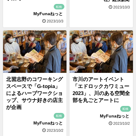
船橋
2023/10/3
MyFunaねっと
2023/10/3
北習志野のコワーキング
市川のアートイベント
スペースで「G-topia」
「エドロックカワミュー
によるハーブワークショ
2023」、川のある空間全
ップ、サウナ好きの店主
部を丸ごとアートに
が企画
船橋
MyFunaねっと
船橋
MyFunaねっと
2023/10/2
2023/10/2