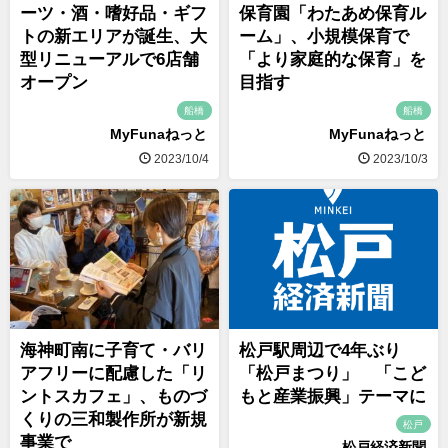
ーツ・酒・嗜好品・ギフ
保育園「わたあめ保育ル
トの新エリアが誕生、大
ーム」、小規模保育で
型リニューアルで6店舗
「より家庭的な保育」を
オープン
目指す
船橋
船橋
MyFunaねっと
MyFunaねっと
2023/10/4
2023/10/3
海神町南に子育て・バリ
松戸駅周辺で4年ぶり
アフリーに配慮した「リ
「松戸まつり」 「こど
ントスカフェ」、ものづ
もと産業振興」テーマに
くりの三和製作所が新規
松戸
事業で
松戸経済新聞