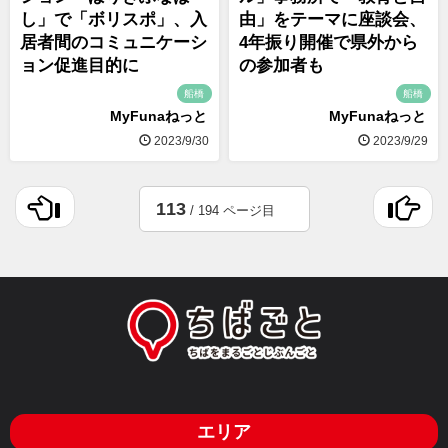
し」で「ボリスポ」、入
由」をテーマに座談会、
居者間のコミュニケーシ
4年振り開催で県外から
ョン促進目的に
の参加者も
船橋
船橋
MyFunaねっと
MyFunaねっと
2023/9/30
2023/9/29
113
/ 194 ページ目
エリア