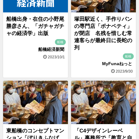
船橋出身・在住の小野尾
塚田駅近く、手作りパン
勝彦さん、「ガチャガチ
の専門店「ボナペティ」
ャの経済学」出版
が閉店 名残を惜しむ常
連客らが最終日に長蛇の
船橋
列
船橋経済新聞
船橋
2023/10/1
MyFunaねっと
2023/9/30
東船橋のコンセプトマン
「C4デザインレーベ
ション「ぼりきふなば
ル」事務所で「教育と自