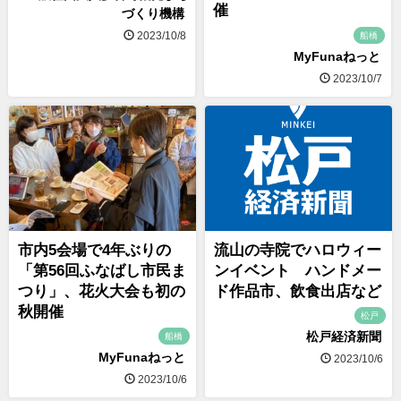
催
づくり機構
2023/10/8
船橋
MyFunaねっと
2023/10/7
市内5会場で4年ぶりの
流山の寺院でハロウィー
「第56回ふなばし市民ま
ンイベント ハンドメー
つり」、花火大会も初の
ド作品市、飲食出店など
秋開催
松戸
松戸経済新聞
船橋
MyFunaねっと
2023/10/6
2023/10/6