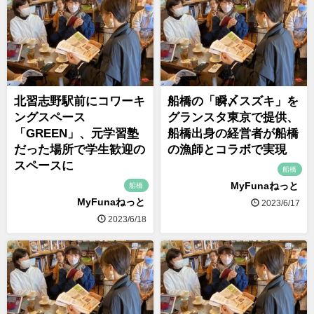
北習志野駅前にコワーキ
船橋の「瞬〆スズキ」を
ングスペース
グランスタ東京で提供、
「GREEN」、元学習塾
船橋出身の経営者が船橋
だった場所で学生歓迎の
の漁師とコラボで実現
スペースに
船橋
MyFunaねっと
船橋
MyFunaねっと
2023/6/17
2023/6/18