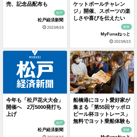
売、記念品配布も
ケットボールチャレン
ジ」開催、スポーツの楽
松戸
しさや喜びを伝えたい
松戸経済新聞
船橋
2023/6/16
MyFunaねっと
2023/6/15
今年も「松戸花火大会」
船橋港にヨット愛好家が
開催へ 2万5000発打ち
集まる「第55回サッポロ
上げ
ビール杯ヨットレース」
無料でヨット乗船体験も
松戸
松戸経済新聞
船橋
MyFunaねっと