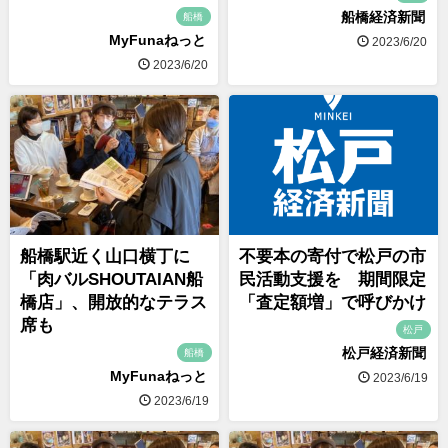
船橋経済新聞
船橋
MyFunaねっと
2023/6/20
2023/6/20
船橋駅近く山口横丁に
不要本の寄付で松戸の市
「肉バルSHOUTAIAN船
民活動支援を 期間限定
橋店」、開放的なテラス
「査定額増」で呼びかけ
席も
松戸
松戸経済新聞
船橋
MyFunaねっと
2023/6/19
2023/6/19