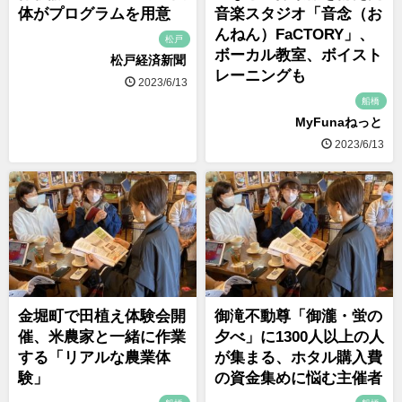
体がプログラムを用意
音楽スタジオ「音念（お
んねん）FaCTORY」、
松戸
ボーカル教室、ボイスト
松戸経済新聞
レーニングも
2023/6/13
船橋
MyFunaねっと
2023/6/13
金堀町で田植え体験会開
御滝不動尊「御瀧・蛍の
催、米農家と一緒に作業
夕べ」に1300人以上の人
する「リアルな農業体
が集まる、ホタル購入費
験」
の資金集めに悩む主催者