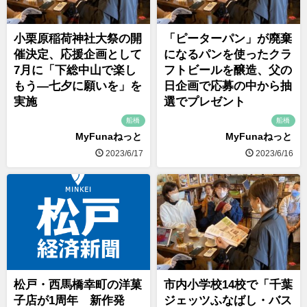
小栗原稲荷神社大祭の開
「ピーターパン」が廃棄
催決定、応援企画として
になるパンを使ったクラ
7月に「下総中山で楽し
フトビールを醸造、父の
もう―七夕に願いを」を
日企画で応募の中から抽
実施
選でプレゼント
船橋
船橋
MyFunaねっと
MyFunaねっと
2023/6/17
2023/6/16
松戸・西馬橋幸町の洋菓
市内小学校14校で「千葉
子店が1周年 新作発
ジェッツふなばし・バス