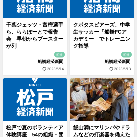
千葉ジェッツ・富樫選手
クボタスピアーズ、中学
ら、ららぽーとで報告
生サッカー「船橋FCア
会 早朝からブースター
カデミー」でトレーニン
が列
グ指導
船橋
船橋
船橋経済新聞
船橋経済新聞
2023/6/14
2023/6/13
松戸で夏のボランティア
飯山満にマリンバやドラ
体験講座 54の組織・団
ムなどの打楽器を備えた