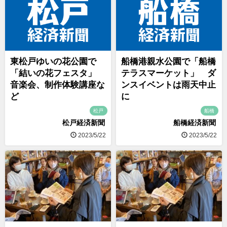
東松戸ゆいの花公園で
船橋港親水公園で「船橋
「結いの花フェスタ」
テラスマーケット」 ダ
音楽会、制作体験講座な
ンスイベントは雨天中止
ど
に
松戸
船橋
松戸経済新聞
船橋経済新聞
2023/5/22
2023/5/22