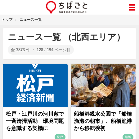
トップ
ニュース一覧
ニュース一覧 （北西エリア）
全
3873
件 ・
128 / 194
ページ目
松戸・江戸川の河川敷で
船橋港親水公園で「船橋
一斉清掃活動 環境問題
漁港の朝市」、船橋漁港
を意識する契機に
から移転後初
松戸
船橋