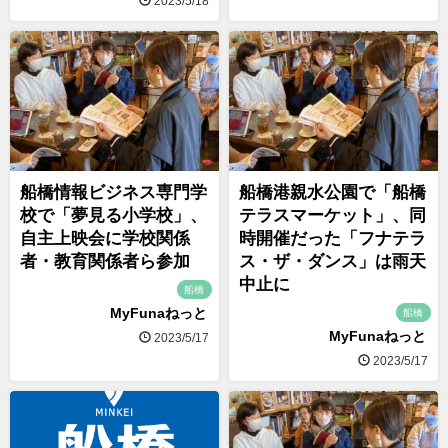
2023/5/18
船橋情報ビジネス専門学
船橋港親水公園で「船橋
校で「夢見る小学校」、
テラスマーケット」、同
自主上映会に学校関係
時開催だった「フナテラ
者・教育関係者ら参加
ス・ザ・ダンス」は雨天
中止に
船橋
MyFunaねっと
船橋
MyFunaねっと
2023/5/17
2023/5/17