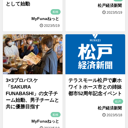
として始動
松戸経済新聞
船橋
2023/5/19
MyFunaねっと
2023/5/19
3×3プロバスケ
テラスモール松戸で豪ホ
「SAKURA
ワイトホース市との姉妹
FUNABASHI」の女子チ
都市52周年記念イベント
ーム始動、男子チームと
松戸
共に優勝目指す
松戸経済新聞
船橋
2023/5/18
MyFunaねっと