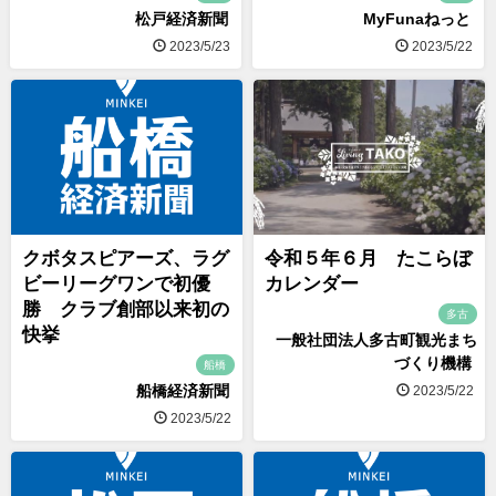
松戸経済新聞
MyFunaねっと
2023/5/23
2023/5/22
クボタスピアーズ、ラグ
令和５年６月 たこらぼ
ビーリーグワンで初優
カレンダー
勝 クラブ創部以来初の
多古
快挙
一般社団法人多古町観光まち
づくり機構
船橋
船橋経済新聞
2023/5/22
2023/5/22