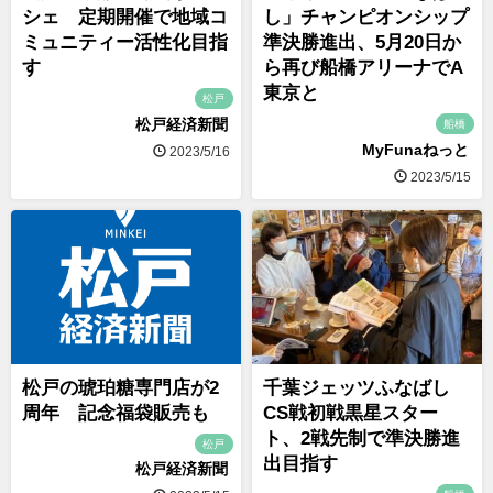
シェ 定期開催で地域コ
し」チャンピオンシップ
ミュニティー活性化目指
準決勝進出、5月20日か
す
ら再び船橋アリーナでA
東京と
松戸
松戸経済新聞
船橋
MyFunaねっと
2023/5/16
2023/5/15
松戸の琥珀糖専門店が2
千葉ジェッツふなばし
周年 記念福袋販売も
CS戦初戦黒星スター
ト、2戦先制で準決勝進
松戸
出目指す
松戸経済新聞