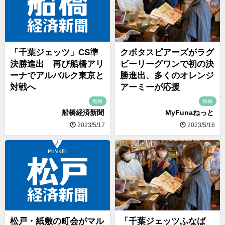
「千葉ジェッツ」CS準
クボタスピアーズがラグ
決勝進出 再び船橋アリ
ビーリーグワンで初の決
ーナでアルバルク東京と
勝進出、多くのオレンジ
対戦へ
アーミーが応援
船橋
船橋
船橋経済新聞
MyFunaねっと
2023/5/17
2023/5/16
松戸・紙敷の町会がマル
「千葉ジェッツふなば