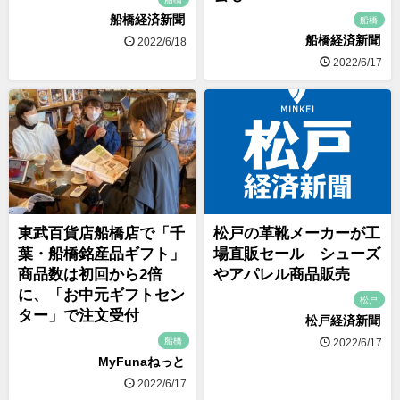
船橋経済新聞
船橋
船橋経済新聞
2022/6/18
2022/6/17
東武百貨店船橋店で「千
松戸の革靴メーカーが工
葉・船橋銘産品ギフト」
場直販セール シューズ
商品数は初回から2倍
やアパレル商品販売
に、「お中元ギフトセン
松戸
ター」で注文受付
松戸経済新聞
船橋
2022/6/17
MyFunaねっと
2022/6/17