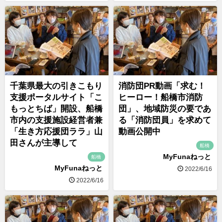
千葉県最大の引きこもり
消防団PR動画「求む！
支援ポータルサイト「こ
ヒーロー！船橋市消防
もっとちば」開設、船橋
団」、地域防災の要であ
市内の支援施設経営者兼
る「消防団員」を求めて
「生き方応援団ララ」山
動画公開中
田さんが主導して
船橋
MyFunaねっと
船橋
MyFunaねっと
2022/6/16
2022/6/16