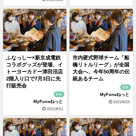
ふなっしー×新京成電鉄
市内硬式野球チーム「船
コラボグッズが登場、イ
橋リトルリーグ」が全国
トーヨーカドー津田沼店
大会へ、今年50周年の伝
2階入り口で7月3日に先
統あるチーム
行販売会
船橋
MyFunaねっと
船橋
MyFunaねっと
2022/6/20
2022/6/21