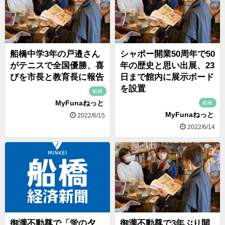
船橋中学3年の戸邉さん
シャポー開業50周年で50
がテニスで全国優勝、喜
年の歴史と思い出展、23
びを市長と教育長に報告
日まで館内に展示ボード
を設置
船橋
MyFunaねっと
船橋
MyFunaねっと
2022/6/15
2022/6/14
御瀧不動尊で「蛍の夕
御瀧不動尊で3年ぶり開