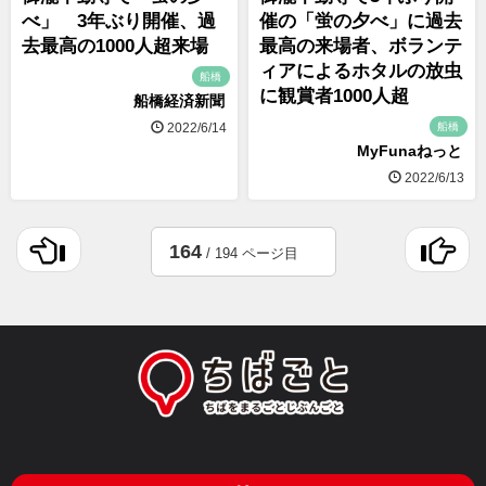
べ」 3年ぶり開催、過
催の「蛍の夕べ」に過去
去最高の1000人超来場
最高の来場者、ボランテ
ィアによるホタルの放虫
船橋
に観賞者1000人超
船橋経済新聞
船橋
2022/6/14
MyFunaねっと
2022/6/13
164
/ 194 ページ目