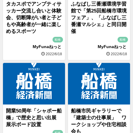
タカスポでアンプティサ
ふなばし三番瀬環境学習
ッカー交流し合いと体験
館で「第25回船橋市環境
会、切断障がい者と子ど
フェア」、「ふなばし三
もや高齢者が一緒に楽し
番瀬マルシェ」と同日開
めるスポーツ
催
船橋
船橋
MyFunaねっと
MyFunaねっと
2022/6/18
2022/6/18
開業50周年「シャポー船
船橋市民ギャラリーで
橋」で歴史と思い出展
「建築士の仕事展」 ワ
展示ボード設置
ークショップや住宅相談
会も
船橋