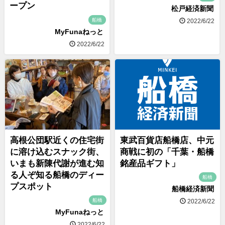
ープン
松戸経済新聞
船橋
2022/6/22
MyFunaねっと
2022/6/22
高根公団駅近くの住宅街
東武百貨店船橋店、中元
に溶け込むスナック街、
商戦に初の「千葉・船橋
いまも新陳代謝が進む知
銘産品ギフト」
る人ぞ知る船橋のディー
船橋
プスポット
船橋経済新聞
船橋
2022/6/22
MyFunaねっと
2022/6/22