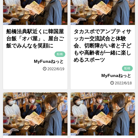
船橋法典駅近くに韓国屋
タカスポでアンプティサ
台飯「オパ屋」、屋台ご
ッカー交流試合と体験
飯でみんなを笑顔に
会、切断障がい者と子ど
もや高齢者が一緒に楽し
船橋
めるスポーツ
MyFunaねっと
船橋
2022/6/19
MyFunaねっと
2022/6/18