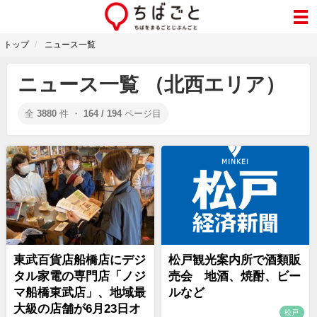
トップ
ニュース一覧
ニュース一覧 （北西エリア）
全
3880
件 ・
164 / 194
ページ目
東武百貨店船橋店にデジ
松戸観光案内所で酒類販
タル家電の専門店「ノジ
売会 地酒、焼酎、ビー
マ船橋東武店」、地域最
ルなど
大級の店舗が6月23日オ
松戸