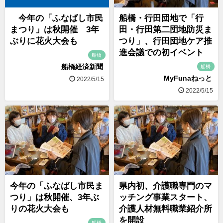
今年の「ふなばし市民
船橋・行田団地で「行
まつり」は秋開催 3年
田・行田第二団地防災ま
ぶりに花火大会も
つり」、行田団地ケア推
進会議での初イベント
船橋
船橋経済新聞
船橋
MyFunaねっと
2022/5/15
2022/5/15
今年の「ふなばし市民ま
県内初、介護職専門のマ
つり」は秋開催、3年ぶ
ッチング事業スタート、
りの花火大会も
介護人材無料職業紹介所
を開設
船橋