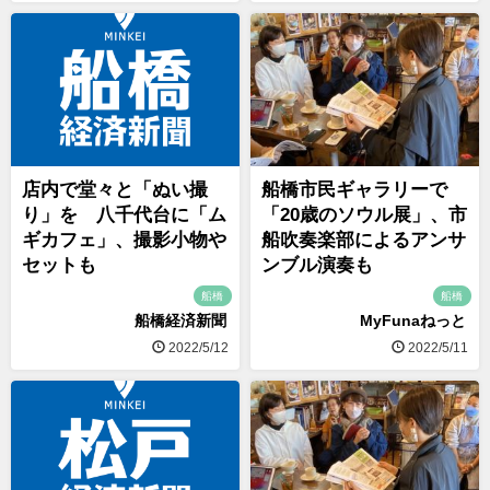
店内で堂々と「ぬい撮
船橋市民ギャラリーで
り」を 八千代台に「ム
「20歳のソウル展」、市
ギカフェ」、撮影小物や
船吹奏楽部によるアンサ
セットも
ンブル演奏も
船橋
船橋
船橋経済新聞
MyFunaねっと
2022/5/12
2022/5/11