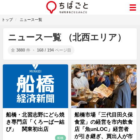
トップ
ニュース一覧
ニュース一覧 （北西エリア）
全
3880
件 ・
168 / 194
ページ目
船橋・北習志野にどら焼
船橋市場「三代目田久保
き専門店「くろーばー結
食堂」の経営を市内飲食
び」 関東初出店
店「魚unLOC」経営者
が引き継ぎ、買出人が市
船橋