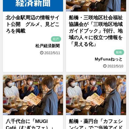
北小金駅周辺の情報サイ
船橋・三咲地区社会福祉
ト公開 グルメ、見どこ
協議会が「三咲地区地域
ろを掲載
ガイドブック」刊行、地
域の人々に役立つ情報を
松戸
「見える化」
松戸経済新聞
船橋
2022/5/11
MyFunaねっと
2022/5/10
八千代台に「MUGI
船橋・薬円台「カフェシ
Café（むぎカフェ）」、
ンシア」でご当地アイド