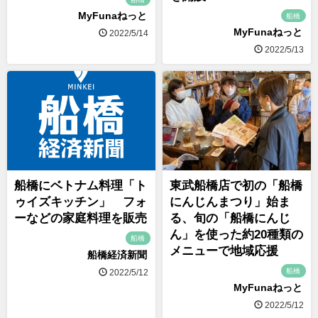
MyFunaねっと
船橋
MyFunaねっと
2022/5/14
2022/5/13
船橋にベトナム料理「ト
東武船橋店で初の「船橋
ゥイズキッチン」 フォ
にんじんまつり」始ま
ーなどの家庭料理を販売
る、旬の「船橋にんじ
ん」を使った約20種類の
船橋
メニューで地域応援
船橋経済新聞
船橋
2022/5/12
MyFunaねっと
2022/5/12