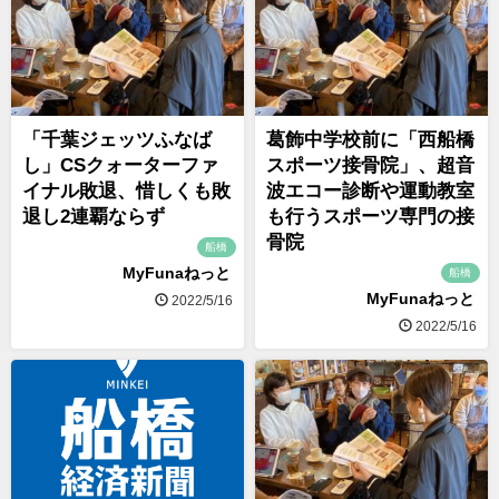
「千葉ジェッツふなば
葛飾中学校前に「西船橋
し」CSクォーターファ
スポーツ接骨院」、超音
イナル敗退、惜しくも敗
波エコー診断や運動教室
退し2連覇ならず
も行うスポーツ専門の接
骨院
船橋
MyFunaねっと
船橋
MyFunaねっと
2022/5/16
2022/5/16