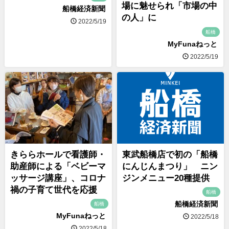
場に魅せられ「市場の中
船橋経済新聞
の人」に
2022/5/19
船橋
MyFunaねっと
2022/5/19
きららホールで看護師・
東武船橋店で初の「船橋
助産師による「ベビーマ
にんじんまつり」 ニン
ッサージ講座」、コロナ
ジンメニュー20種提供
禍の子育て世代を応援
船橋
船橋経済新聞
船橋
MyFunaねっと
2022/5/18
2022/5/18