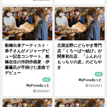
船橋出身アーティスト・
北習志野にどらやき専門
恭子さんがメジャーデビ
店「くろーばー結び」が
ュー記念コンサート、船
関東初出店、「ふんわり
橋在住の作詞作曲家・伊
もっちりの皮」のどらや
藤薫氏が手掛けた楽曲で
き
デビュー
船橋
MyFunaねっと
船橋
MyFunaねっと
2022/5/17
2022/5/17