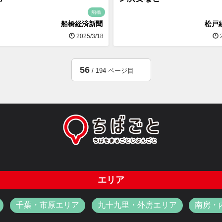
船橋
船橋経済新聞
松戸
2025/3/18
2
56
/ 194 ページ目
エリア
千葉・市原エリア
九十九里・外房エリア
南房・