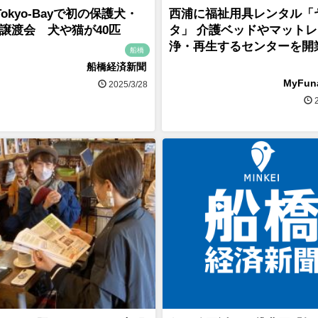
 Tokyo-Bayで初の保護犬・
西浦に福祉用具レンタル「
譲渡会 犬や猫が40匹
タ」 介護ベッドやマット
浄・再生するセンターを
船橋
船橋経済新聞
MyFu
2025/3/28
2