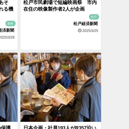
あそ
松戸市民劇場で短編映画祭 市内
れる機
在住の映像製作者2人が企画
松戸
松戸経済新聞
船橋
経済新聞
2025/3/25
025/3/26
初の保護
日本企画・社員193人がR357沿い