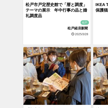
松戸市戸定歴史館で「暦と調度」
IKEA
テーマの展示 年中行事の品と婚
保護猫
礼調度品
松戸
松戸経済新聞
2025/3/28