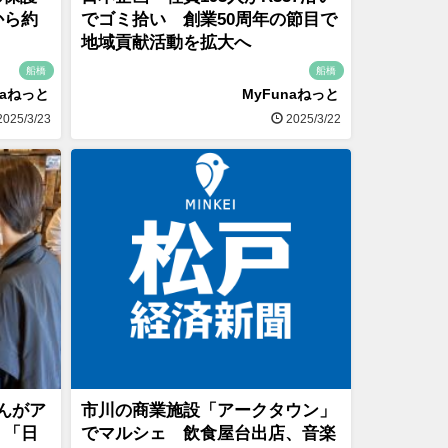
から約
でゴミ拾い 創業50周年の節目で
地域貢献活動を拡大へ
船橋
船橋
naねっと
MyFunaねっと
025/3/23
2025/3/22
んがア
市川の商業施設「アークタウン」
、「日
でマルシェ 飲食屋台出店、音楽