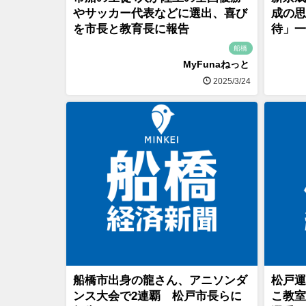
やサッカー代表などに選出、喜び
成の思
を市長と教育長に報告
待」一
船橋
MyFunaねっと
2025/3/24
船橋市出身の龍さん、アニソンダ
松戸運
ンス大会で2連覇 松戸市長らに
こ教室