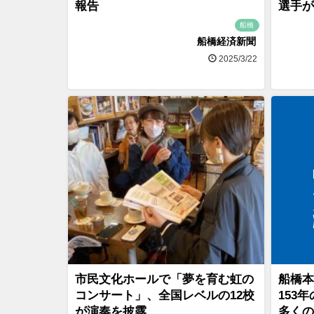
報告
選手が
船橋
船橋経済新聞
2025/3/22
市民文化ホールで「夢を育む虹の
船橋本
コンサート」、全国レベルの12校
153
が演奏を披露
多くの