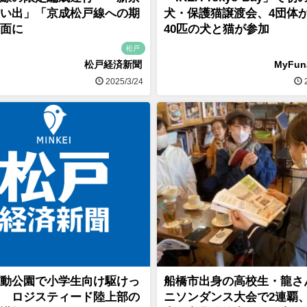
い出」「京成松戸線への期
犬・保護猫譲渡会、4団体
面に
40匹の犬と猫が参加
松戸
松戸経済新聞
MyFu
2025/3/24
2
動公園で小学生向け駆けっ
船橋市出身の高校生・龍さ
 ロジスティード陸上部の
ニソンダンス大会で2連覇