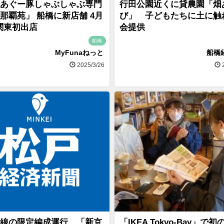
あぐー豚しゃぶしゃぶ専門
行田公園近くに貸農園「畑
那覇苑」 船橋に新店舗 4月
び」 子どもたちに土に触
i関東初出店
会提供
船橋
MyFunaねっと
船橋
2025/3/26
2
線の限定編成運行 「新京
「IKEA Tokyo-Bay」で