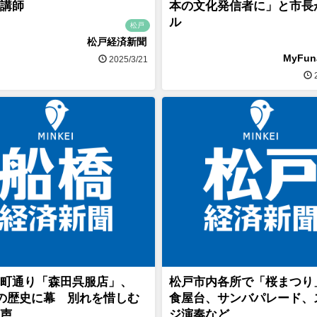
講師
本の文化発信者に」と市長
ル
松戸
松戸経済新聞
MyFu
2025/3/21
2
町通り「森田呉服店」、
松戸市内各所で「桜まつり
年の歴史に幕 別れを惜しむ
食屋台、サンバパレード、
声
ジ演奏など