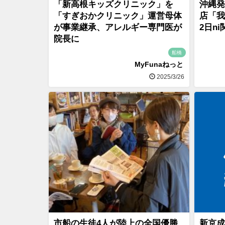
「新高根キッズクリニック」を
沖縄発
「すぎおかクリニック」運営母体
店「我
が事業継承、アレルギー専門医が
2日n
院長に
船橋
MyFunaねっと
2025/3/26
市船の生徒4人が陸上の全国優勝
新京成