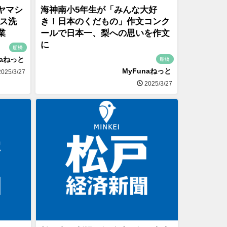
ヤマシ
海神南小5年生が「みんな大好
レス洗
き！日本のくだもの」作文コンク
開業
ールで日本一、梨への思いを作文
に
船橋
naねっと
船橋
MyFunaねっと
025/3/27
2025/3/27