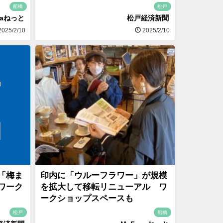
船橋
松戸
naねっと
松戸経済新聞
025/2/10
2025/2/10
「梅ま
印内に「ウルーフラワー」が規模
ワーク
を拡大して移転リニューアル ワ
ークショップスペースも
松戸
船橋