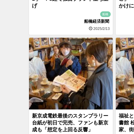
げ
かけに
船橋
船橋経済新聞
2025/2/13
新京成電鉄最後のスタンプラリー
福祉と
台紙が初日で完売、ファンも新京
書館 
成も「想定を上回る反響」
家、街