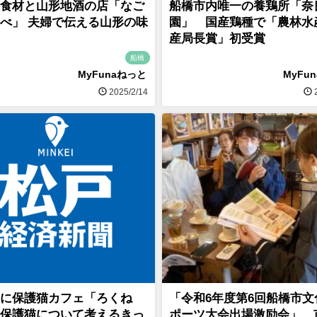
食材と山形地酒の店「なご
船橋市内唯一の養鶏所「奈
べ」 夫婦で伝える山形の味
園」 国産鶏種で「農林水
産局長賞」初受賞
船橋
MyFunaねっと
MyFu
2025/2/14
2
に保護猫カフェ「ろくね
「令和6年度第6回船橋市文
保護猫について考えるきっ
ポーツ大会出場激励会」、