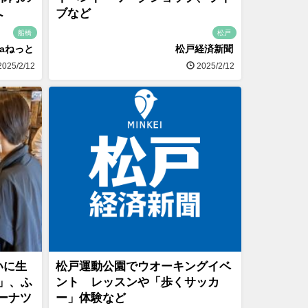
へ
ブなど
船橋
松戸
naねっと
松戸経済新聞
025/2/12
2025/2/12
いに生
松戸運動公園でウオーキングイベ
D」、ふ
ント レッスンや「歩くサッカ
ーナツ
ー」体験など