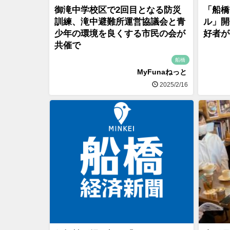
御滝中学校区で2回目となる防災
「船橋
訓練、滝中避難所運営協議会と青
ル」開
少年の環境を良くする市民の会が
好者が
共催で
船橋
MyFunaねっと
2025/2/16