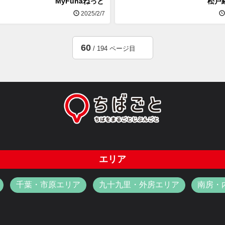
MyFunaねっと
松戸
2025/2/7
60
/ 194 ページ目
エリア
千葉・市原エリア
九十九里・外房エリア
南房・