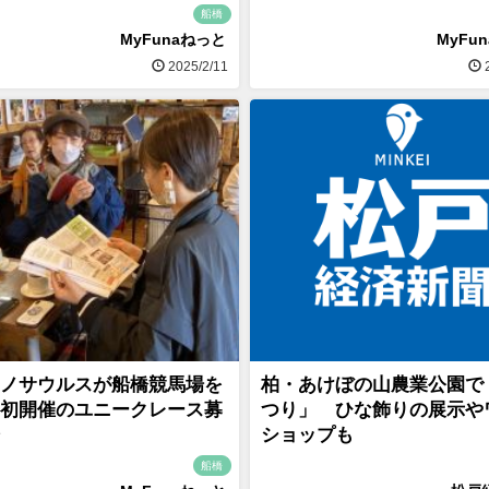
船橋
MyFunaねっと
MyFu
2025/2/11
2
ノサウルスが船橋競馬場を
柏・あけぼの山農業公園で
初開催のユニークレース募
つり」 ひな飾りの展示や
ショップも
船橋