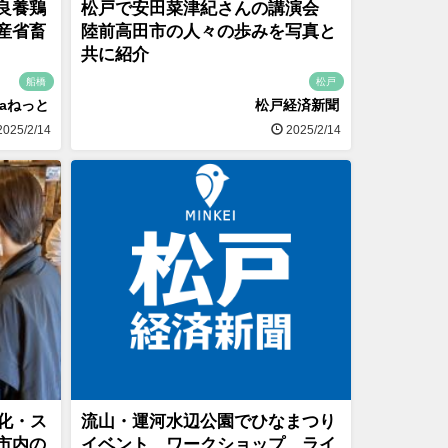
良養鶏
松戸で安田菜津紀さんの講演会
産省畜
陸前高田市の人々の歩みを写真と
共に紹介
船橋
松戸
naねっと
松戸経済新聞
025/2/14
2025/2/14
化・ス
流山・運河水辺公園でひなまつり
市内の
イベント ワークショップ、ライ