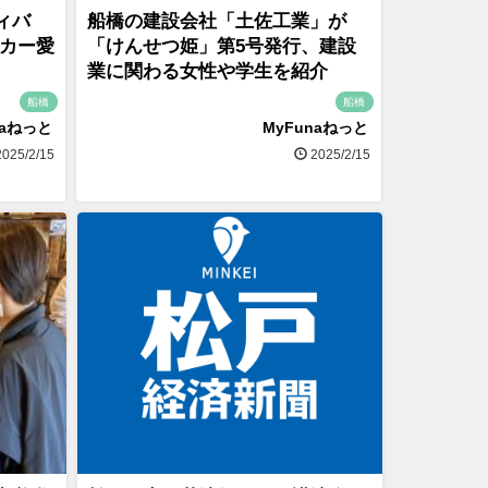
ィバ
船橋の建設会社「土佐工業」が
カー愛
「けんせつ姫」第5号発行、建設
業に関わる女性や学生を紹介
船橋
船橋
naねっと
MyFunaねっと
025/2/15
2025/2/15