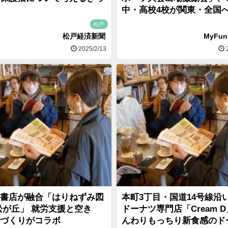
中・高校4校が関東・全国
松戸
松戸経済新聞
MyFu
2025/2/13
2
書店が融合「はりねずみ図
本町3丁目・国道14号線沿
松が丘」 就労支援と空き
ドーナツ専門店「Cream 
づくりがコラボ
んわりもっちり新食感のド