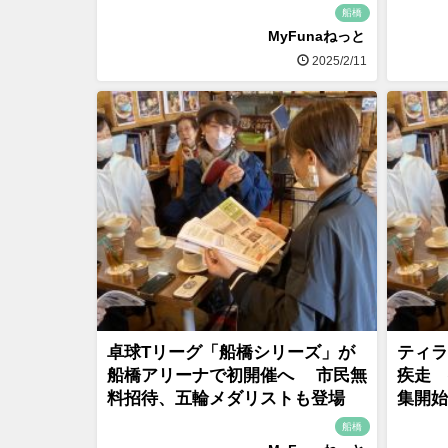
船橋
MyFunaねっと
2025/2/11
卓球Tリーグ「船橋シリーズ」が
ティラ
船橋アリーナで初開催へ 市民無
疾走 
料招待、五輪メダリストも登場
集開始
船橋