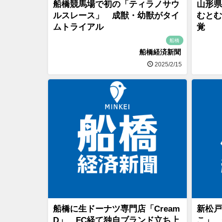
船橋競馬場で初の「ティラノサウ
山形県
ルスレース」 成獣・幼獣がタイ
むとむ
ムトライアル
覚
船橋
船橋経済新聞
2025/2/15
船橋に生ドーナツ専門店「Cream
新松戸
D」 FC経て独自ブランド立ち上
こ」 