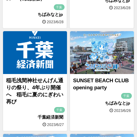
ちばみなとjp
千葉
2023/6/28
ちばみなとjp
2023/6/28
稲毛浅間神社せんげん通
SUNSET BEACH CLUB
りの祭り、4年ぶり開催
opening party
へ 稲毛に夏のにぎわい
千葉
再び
ちばみなとjp
千葉
2023/6/26
千葉経済新聞
2023/6/27