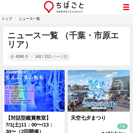
トップ
ニュース一覧
ニュース一覧 （千葉・市原エ
リア）
全
4248
件 ・
142 / 213
ページ目
【対話型鑑賞教室】
天空七夕まつり
7/1(土)11：00〜/13：
千葉
30〜（2回開催）