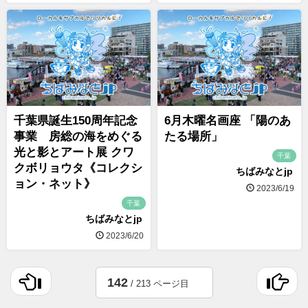
千葉県誕生150周年記念
6月木曜名画座 「陽のあ
事業 房総の海をめぐる
たる場所」
光と影とアート展 クワ
千葉
クボリョウタ《コレクシ
ちばみなとjp
ョン・ネット》
2023/6/19
千葉
ちばみなとjp
2023/6/20
142
/ 213 ページ目