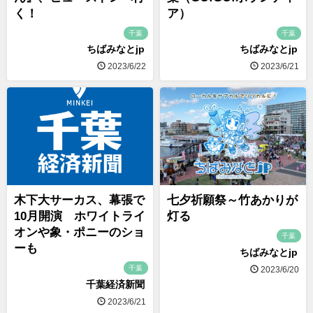
く！
ア）
千葉
千葉
ちばみなとjp
ちばみなとjp
2023/6/22
2023/6/21
木下大サーカス、幕張で
七夕祈願祭～竹あかりが
10月開演 ホワイトライ
灯る
オンや象・ポニーのショ
千葉
ーも
ちばみなとjp
千葉
2023/6/20
千葉経済新聞
2023/6/21