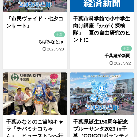
『市民ヴォイド・七夕コ
千葉市科学館で小中学生
ンサート』
向け講座「かがく探検
隊」 夏の自由研究のヒ
千葉
ントに
ちばみなとjp
千葉
2023/6/23
千葉経済新聞
2023/6/22
千葉みなとのご当地キャ
千葉県誕生150周年記念
ラ『チバミナコちゃ
ブルーサンタ2023 in千
ん』、ヒューストンへ行
葉（GO!GO!ボランティ