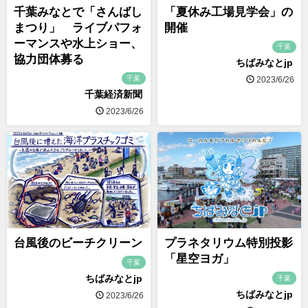
千葉みなとで「さんばし
「夏休み工場見学会」の
まつり」 ライブパフォ
開催
ーマンスや水上ショー、
千葉
協力団体募る
ちばみなとjp
千葉
2023/6/26
千葉経済新聞
2023/6/26
台風後のビーチクリーン
プラネタリウム特別投影
「星空ヨガ」
千葉
ちばみなとjp
千葉
ちばみなとjp
2023/6/26