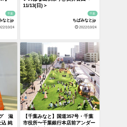
11/13(日)＞
千葉
千葉
みなとjp
ちばみなとjp
22/10/24
2022/10/24
グ 滋
【千葉みなと】国道357号・千葉
込 純
市役所〜千葉銀行本店前アンダー