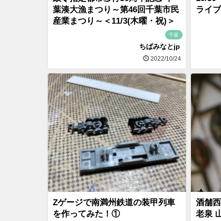
葉湊大漁まつり～第46回千葉市民
ライブ
産業まつり～＜11/3(木曜・祝)＞
千葉
ちばみなとjp
2022/10/24
Zゲージで南満州鉄道の装甲列車
酒舗西
を作ってみた！①
老泉 