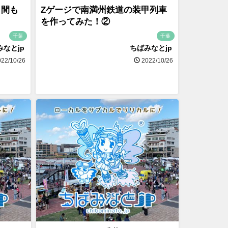
 間も
Zゲージで南満州鉄道の装甲列車
を作ってみた！②
千葉
千葉
みなとjp
ちばみなとjp
22/10/26
2022/10/26