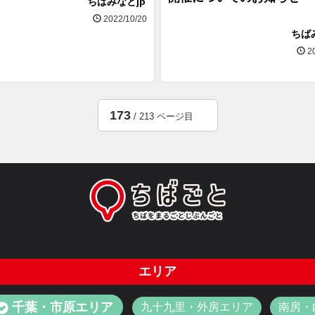
ちばみなとjp
2022/10/20
ちば
20
173
/ 213 ページ目
エリア
千葉・市原エリア
九十九里・外房エリア
南房・