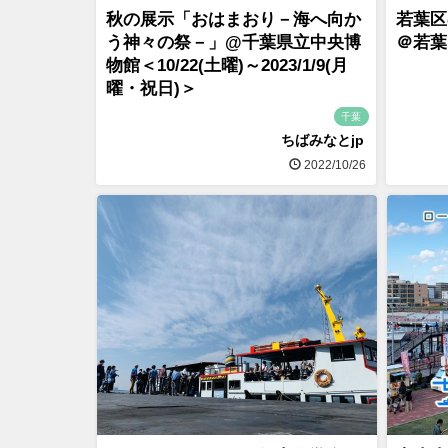
秋の展示「おはまおり－海へ向か
若葉区
う神々の祭－」@千葉県立中央博
＠若葉区
物館＜10/22(土曜)～2023/1/9(月
曜・祝日)＞
千葉
ちばみなとjp
2022/10/26