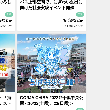
おろし
パス上部空間で、にぎわい創出に
向けた社会実験イベント開催
千葉
千葉
みなとjp
ちばみなとjp
22/10/21
2022/10/21
～「海
GONJA CHIBA 2022＠千葉中央公
テスト
園＜10/22(土曜)、23(日曜)＞