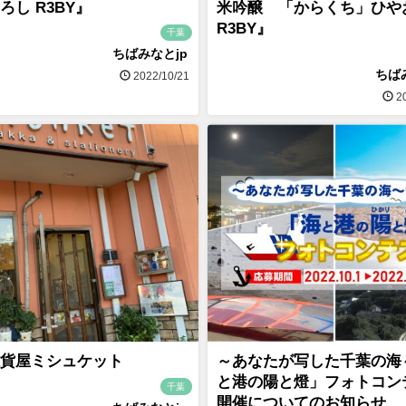
ろし R3BY』
米吟醸 「からくち」ひや
R3BY』
千葉
ちばみなとjp
ちば
2022/10/21
20
貨屋ミシュケット
～あなたが写した千葉の海
と港の陽と燈」フォトコン
千葉
開催についてのお知らせ