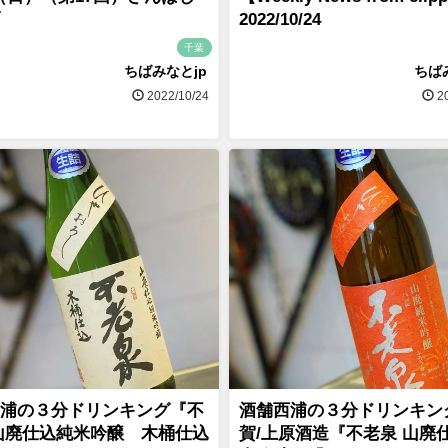
2022/10/24
千葉
ちばみなとjp
ちば
2022/10/24
20
浦の３分ドリンキング『不
酒舗西浦の３分ドリンキン
山廃仕込純米吟醸 木桶仕込
賀/上原酒造『不老泉 山廃仕