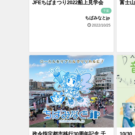
JFEちばまつり2022船上見学会
富士山
千葉
ちばみなとjp
2022/10/25
政令指定都市移行30周年記念 千
10/