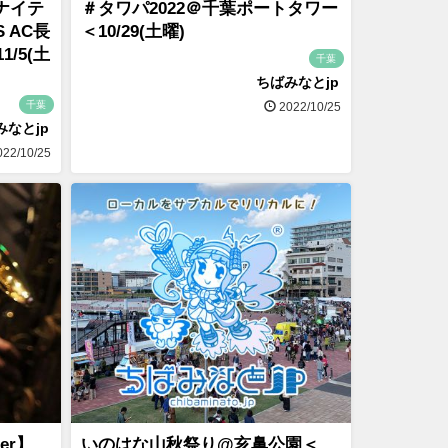
ナイテ
＃タワパ2022＠千葉ポートタワー
 AC長
＜10/29(土曜)
/5(土
千葉
ちばみなとjp
千葉
2022/10/25
みなとjp
22/10/25
per】
いのはな山秋祭り@亥鼻公園＜