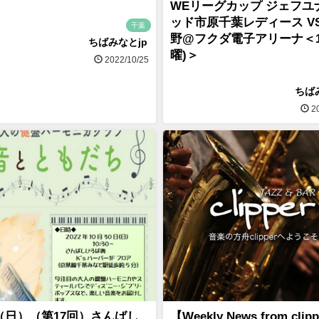
WEリーグカップ ジェフユ
ッド市原千葉レディース VS
千葉
野@フクダ電子アリーナ＜11
ちばみなとjp
曜)＞
2022/10/25
ちば
20
30（日）（第17回）さんばし
【Weekly News from clip