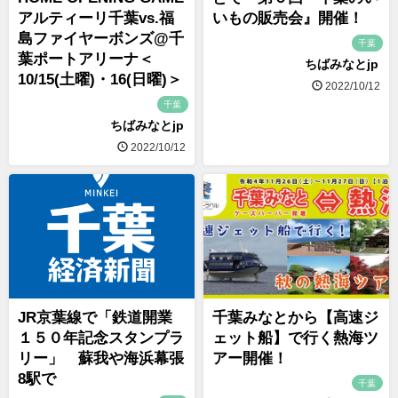
アルティーリ千葉vs.福
いもの販売会』開催！
島ファイヤーボンズ@千
千葉
葉ポートアリーナ＜
ちばみなとjp
10/15(土曜)・16(日曜)＞
2022/10/12
千葉
ちばみなとjp
2022/10/12
JR京葉線で「鉄道開業
千葉みなとから【高速ジ
１５０年記念スタンプラ
ェット船】で行く熱海ツ
リー」 蘇我や海浜幕張
アー開催！
8駅で
千葉