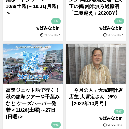
10/8(土曜)～10/31(月曜)
正の鶴 純米無ろ過原酒
＞
「二夏越え」2020BY】
千葉
千葉
ちばみなとjp
ちばみなとjp
2022/10/7
2022/10/7
高速ジェット船で行く！
「今月の人」大塚時計店
秋の熱海ツアー＠千葉み
店主 大塚定さん（69）
なと ケーズハーバー発
【2022年10月号】
着＜11/26(土曜)～27日
千葉
(日曜)＞
ちばみなとjp
千葉
2022/10/6