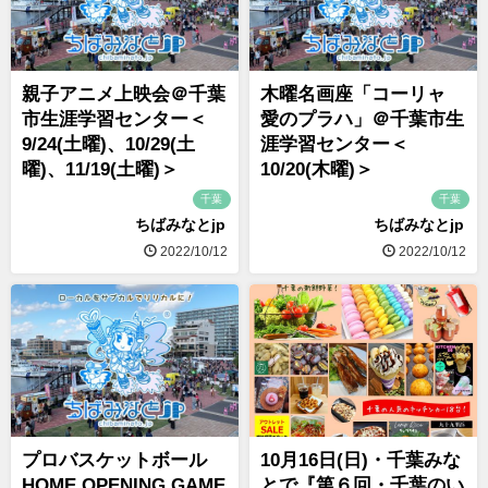
親子アニメ上映会＠千葉
木曜名画座「コーリャ
市生涯学習センター＜
愛のプラハ」＠千葉市生
9/24(土曜)、10/29(土
涯学習センター＜
曜)、11/19(土曜)＞
10/20(木曜)＞
千葉
千葉
ちばみなとjp
ちばみなとjp
2022/10/12
2022/10/12
プロバスケットボール
10月16日(日)・千葉みな
HOME OPENING GAME
とで『第６回・千葉のい