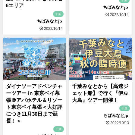
千葉
6エリア
ちばみなとjp
千葉
2022/10/14
ちばみなとjp
2022/10/14
ダイナソーアドベンチャ
千葉みなとから【高速ジ
ーツアー in 東京ベイ幕
ェット船】で行く『伊豆
張＠アパホテル＆リゾー
大島』ツアー開催！
ト東京ベイ幕張＜大好評
千葉
につき11月30日まで延
ちばみなとjp
長！＞
2022/10/13
千葉