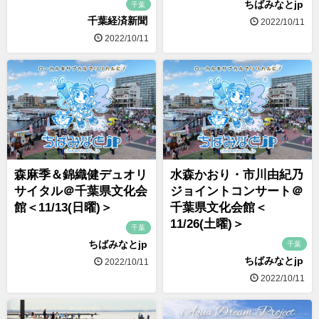
ちばみなとjp
千葉
千葉経済新聞
2022/10/11
2022/10/11
森麻季＆錦織健デュオリ
水森かおり・市川由紀乃
サイタル＠千葉県文化会
ジョイントコンサート＠
館＜11/13(日曜)＞
千葉県文化会館＜
11/26(土曜)＞
千葉
ちばみなとjp
千葉
ちばみなとjp
2022/10/11
2022/10/11