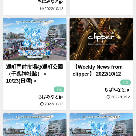
ちばみなとjp
2022/10/13
通町門前市場@通町公園
【Weekly News from
（千葉神社脇）＜
clipper】 2022/10/12
10/23(日曜)＞
千葉
ちばみなとjp
千葉
ちばみなとjp
2022/10/12
2022/10/13