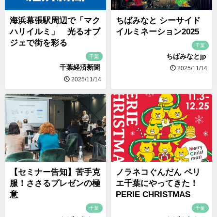
海浜幕張駅周辺で「マク
ちばみなと シーサイド
ハリイルミ」 光るオブ
イルミネーション2025
ジェで街を彩る
千葉
ちばみなとjp
千葉
千葉経済新聞
2025/11/14
2025/11/14
【セミナー告知】苦手克
ノラネコぐんだん ペリ
服！ささるプレゼンの極
エ千葉にやってきた！
意
PERIE CHRISTMAS
千葉
千葉