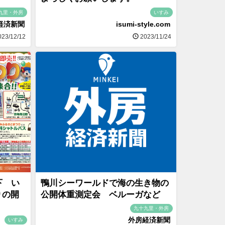
九里・外房
いすみ
経済新聞
isumi-style.com
23/12/12
2023/11/24
下 い
鴨川シーワールドで海の生き物の
りの開
公開体重測定会 ベルーガなど
九十九里・外房
外房経済新聞
いすみ