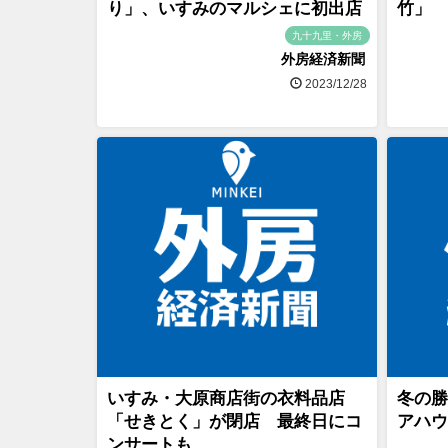
り」、いすみのマルシェに初出店
竹」 
九十九里・外房
外房経済新聞
2023/12/28
いすみ・大原商店街の衣料品店
冬の勝
「せきとく」が閉店 最終日にコ
アハウ
ンサートも