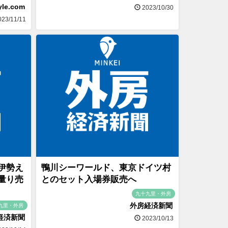
yle.com
2023/10/30
23/11/11
伊勢え
鴨川シーワールド、東京ドイツ村
量り売
とのセット入場券販売へ
九十九里・外房
外房経済新聞
九里・外房
経済新聞
2023/10/13