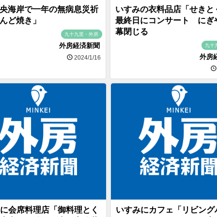
央海岸で一年の無病息災祈
いすみの衣料品店「せきと
んど焼き」
最終日にコンサート にぎ
幕閉じる
九十九里・外房
外房経済新聞
九十
外房
2024/1/16
に会席料理店「御料理とく
いすみにカフェ「リビング