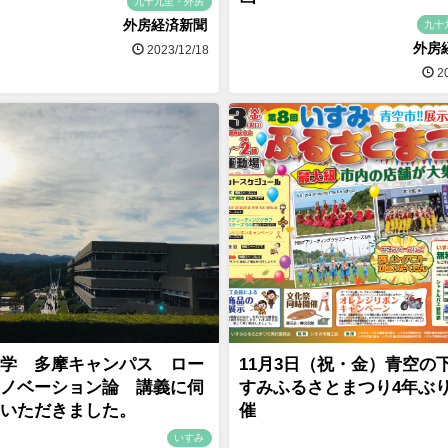
九十九里・外房
外房経済新聞
九十
外房
2023/12/18
20
学 多摩キャンパス ロー
11月3日（祝・金）青空の
ノベーション論 講義に伺
すみふるさとまつり4年ぶ
いただきました。
催
いすみ