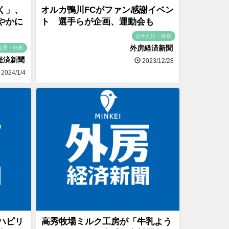
く」、
オルカ鴨川FCがファン感謝イベン
やかに
ト 選手らが企画、運動会も
九十九里・外房
外房経済新聞
九里・外房
経済新聞
2023/12/28
2024/1/4
ハピリ
高秀牧場ミルク工房が「牛乳よう