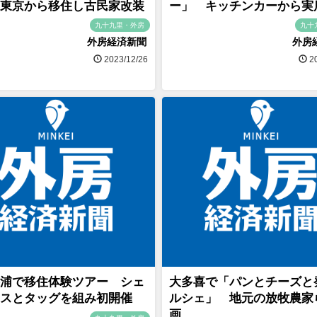
東京から移住し古民家改装
ー」 キッチンカーから実
九十九里・外房
九十
外房経済新聞
外房
2023/12/26
20
浦で移住体験ツアー シェ
大多喜で「パンとチーズと
スとタッグを組み初開催
ルシェ」 地元の放牧農家
画