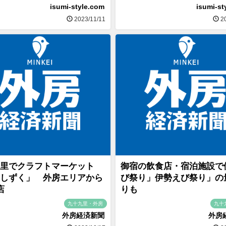
isumi-style.com
isumi-st
2023/11/11
20
里でクラフトマーケット
御宿の飲食店・宿泊施設で
しずく」 外房エリアから
び祭り」伊勢えび祭り」の
店
りも
九十九里・外房
九十
外房経済新聞
外房