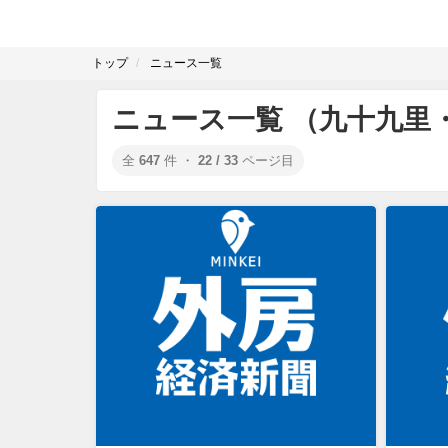
トップ
ニュース一覧
ニュース一覧 （九十九里
全
647
件 ・
22 / 33
ページ目