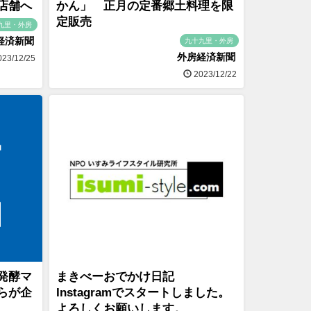
店舗へ
かん」 正月の定番郷土料理を限
定販売
九里・外房
経済新聞
九十九里・外房
外房経済新聞
23/12/25
2023/12/22
発酵マ
まきべーおでかけ日記
らが企
Instagramでスタートしました。
よろしくお願いします。