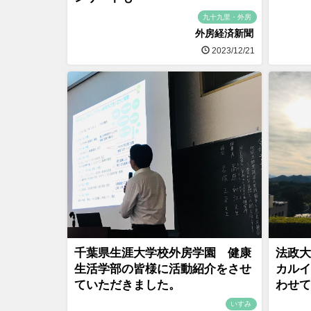
九十九里・外房
外房経済新聞
2023/12/21
千葉県生涯大学校外房学園 健康
法政大
生活学部の皆様に活動紹介をさせ
カルイ
ていただきました。
わせて
いすみ