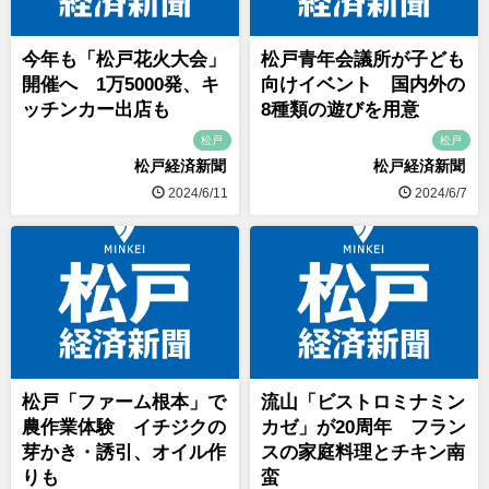
今年も「松戸花火大会」
松戸青年会議所が子ども
開催へ 1万5000発、キ
向けイベント 国内外の
ッチンカー出店も
8種類の遊びを用意
松戸
松戸
松戸経済新聞
松戸経済新聞
2024/6/11
2024/6/7
松戸「ファーム根本」で
流山「ビストロミナミン
農作業体験 イチジクの
カゼ」が20周年 フラン
芽かき・誘引、オイル作
スの家庭料理とチキン南
りも
蛮