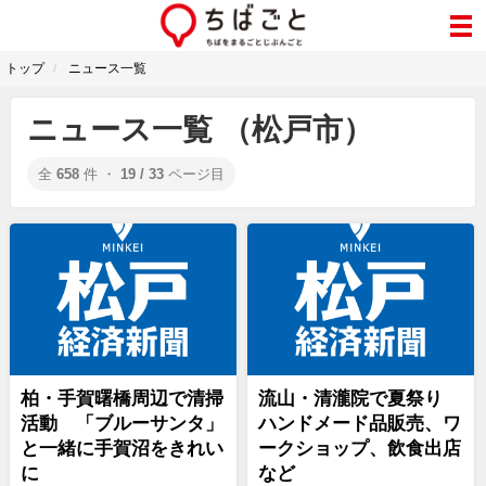
トップ
ニュース一覧
ニュース一覧 （松戸市）
全
658
件 ・
19 / 33
ページ目
柏・手賀曙橋周辺で清掃
流山・清瀧院で夏祭り
活動 「ブルーサンタ」
ハンドメード品販売、ワ
と一緒に手賀沼をきれい
ークショップ、飲食出店
に
など