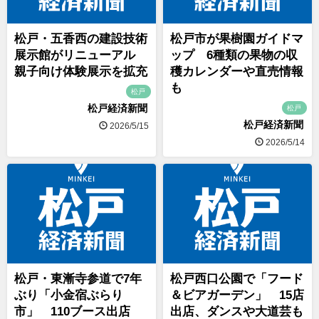
松戸・五香西の建設技術
松戸市が果樹園ガイドマ
展示館がリニューアル
ップ 6種類の果物の収
親子向け体験展示を拡充
穫カレンダーや直売情報
も
松戸
松戸経済新聞
松戸
松戸経済新聞
2026/5/15
2026/5/14
松戸・東漸寺参道で7年
松戸西口公園で「フード
ぶり「小金宿ぶらり
＆ビアガーデン」 15店
市」 110ブース出店
出店、ダンスや大道芸も