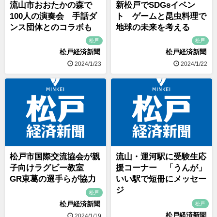
流山市おおたかの森で
新松戸でSDGsイベン
100人の演奏会 手話ダ
ト ゲームと昆虫料理で
ンス団体とのコラボも
地球の未来を考える
松戸
松戸
松戸経済新聞
松戸経済新聞
2024/1/23
2024/1/22
松戸市国際交流協会が親
流山・運河駅に受験生応
子向けラグビー教室
援コーナー 「うんが」
GR東葛の選手らが協力
いい駅で短冊にメッセー
ジ
松戸
松戸経済新聞
松戸
松戸経済新聞
2024/1/19