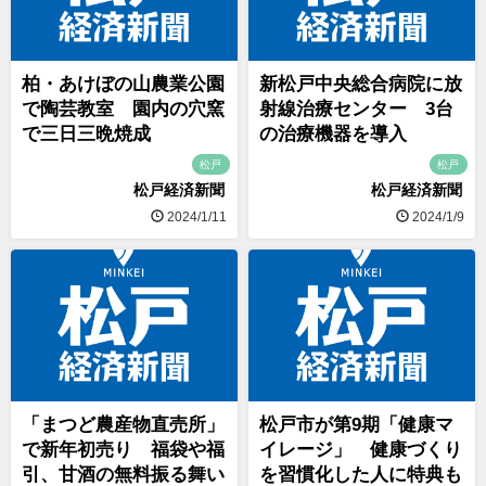
柏・あけぼの山農業公園
新松戸中央総合病院に放
で陶芸教室 園内の穴窯
射線治療センター 3台
で三日三晩焼成
の治療機器を導入
松戸
松戸
松戸経済新聞
松戸経済新聞
2024/1/11
2024/1/9
「まつど農産物直売所」
松戸市が第9期「健康マ
で新年初売り 福袋や福
イレージ」 健康づくり
引、甘酒の無料振る舞い
を習慣化した人に特典も